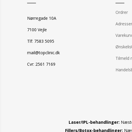
Ordrer
Nørregade 10A
Adresse
7100 Vejle
Varekurv
Tlf: 7583 5095
Ønskelis
mail@topclinic.dk
Tilmeld 
Cvr: 2561 7169
Handelsb
Laser/IPL-behandlinger:
Næste 
Fillers/Botox-behandlinger:
Næst