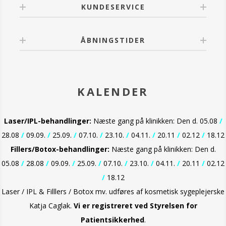
KUNDESERVICE
ÅBNINGSTIDER
KALENDER
Laser/IPL-behandlinger:
Næste gang på klinikken: Den d. 05.08
/
28.08
/
09.09.
/
25.09.
/
07.10.
/
23.10.
/
04.11.
/
20.11
/
02.12
/
18.12
Fillers/Botox-behandlinger:
Næste gang på klinikken: Den d.
05.08
/
28.08
/
09.09.
/
25.09.
/
07.10.
/
23.10.
/
04.11.
/
20.11
/
02.12
/
18.12
Laser / IPL & Filllers / Botox mv. udføres af kosmetisk sygeplejerske
Katja Caglak.
Vi er
registreret ved Styrelsen for
Patientsikkerhed
.