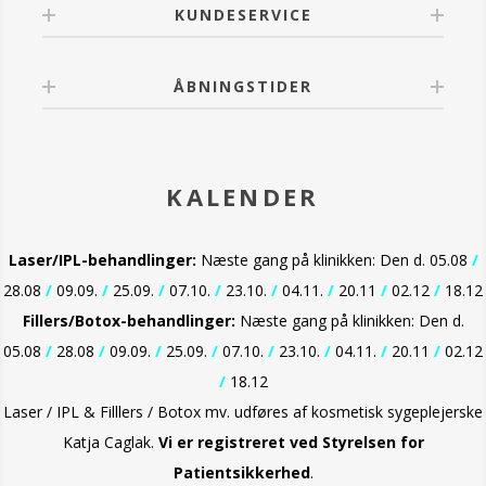
KUNDESERVICE
ÅBNINGSTIDER
KALENDER
Laser/IPL-behandlinger:
Næste gang på klinikken: Den d. 05.08
/
28.08
/
09.09.
/
25.09.
/
07.10.
/
23.10.
/
04.11.
/
20.11
/
02.12
/
18.12
Fillers/Botox-behandlinger:
Næste gang på klinikken: Den d.
05.08
/
28.08
/
09.09.
/
25.09.
/
07.10.
/
23.10.
/
04.11.
/
20.11
/
02.12
/
18.12
Laser / IPL & Filllers / Botox mv. udføres af kosmetisk sygeplejerske
Katja Caglak.
Vi er
registreret ved Styrelsen for
Patientsikkerhed
.