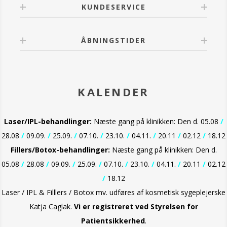
KUNDESERVICE
ÅBNINGSTIDER
KALENDER
Laser/IPL-behandlinger:
Næste gang på klinikken: Den d. 05.08
/
28.08
/
09.09.
/
25.09.
/
07.10.
/
23.10.
/
04.11.
/
20.11
/
02.12
/
18.12
Fillers/Botox-behandlinger:
Næste gang på klinikken: Den d.
05.08
/
28.08
/
09.09.
/
25.09.
/
07.10.
/
23.10.
/
04.11.
/
20.11
/
02.12
/
18.12
Laser / IPL & Filllers / Botox mv. udføres af kosmetisk sygeplejerske
Katja Caglak.
Vi er
registreret ved Styrelsen for
Patientsikkerhed
.