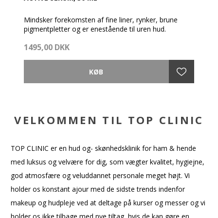
Mindsker forekomsten af fine liner, rynker, brune
pigmentpletter og er enestående til uren hud.
1495,00 DKK
Allerede ved påførslen mærker man bevis på
produktets potente aktivitet i form af en let prikkende
fornemmelse i huden, hvilket indikerer penetration.
Den udtører ikke huden, men efterlader den fugtig og
blød, hvilket er medvirkende årsat til at produktet er
ideelt til alle hudtyper og aldre.
VELKOMMEN TIL TOP CLINIC
Anvend 4-5 dråber på din hud efter din afrens om
aftenen.
- Reducerer fine linjer og rynker
TOP CLINIC er en hud og- skønhedsklinik for ham & hende
- Udglatter og blødgør huden
- Giver antioxidant beskyttelse
med luksus og velvære for dig, som vægter kvalitet, hygiejne,
- Gør huden mere fast og strammer den op
god atmosfære og veluddannet personale meget højt. Vi
- Mindsker hyperpigmentering og acne
- Giver både hurtige og langsigtede resultater.
holder os konstant ajour med de sidste trends indenfor
makeup og hudpleje ved at deltage på kurser og messer og vi
holder os ikke tilbage med nye tiltag, hvis de kan gøre en