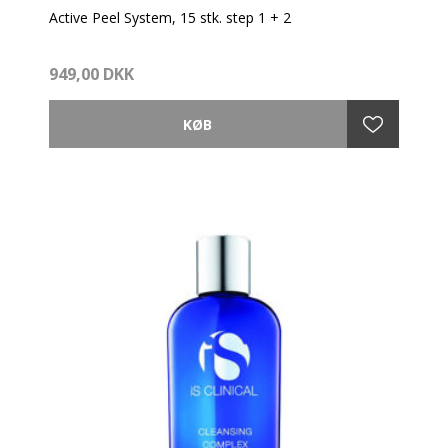
Active Peel System, 15 stk. step 1 + 2
ANTI-AGING, EKSFOLIERENDE, FORYNGENDE
949,00 DKK
• Reducerer forekomsten af fine linjer, rynker og
forstørrede porer
• Effektiv og skånsom behandling af huden
• Forbedrer hudtonen og teksturen, samt gør huden
mere blød og jævn
• Giver et hurtigt og langvarigt resultat
• Understøtter produktionen af kollagen og elastin
• Styrker hudens generelle sundhed
Det klinisk avancerede Active Peel System er baseret
på botaniske ingredienser og er en effektiv og
skånsom behandling i to hurtigvirkende trin, designet
til at polere huden. Har en hydrerende og foryngende
effekt på huden samt antioxidantbeskyttelse.
Denne komplette behandling giver en kølende og
prikkende fornemmelse i huden efter påføring,
efterhånden som produktet begynder at virke. Det
velafbalancerede system hjælper til at forbedre
hudtonen og teksturen, hvilket er med til at sikre en