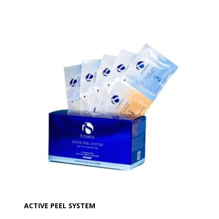
masser af fugt. Det er næsten som magi og må
opleves.
Real Rebel læbestift er designet til at understrege din
egen naturlige røde læbefarve. Den bliver
farvekorrigeret ved at reagere på din huds pH-værdi.
Real Rebel Lip Balm består blandt andet af Bivoks,
Jojoba Oil, Squalene, Shea Butter og E-vitamin og
arbejder i synergi med din egen pH-værdi i huden.
Nogle ingredienser som er i stand til at trænge ind i
læbeoverfladen og beskytter dermed dine læber mod
miljøskader.
Duften i Real Rebel er fra den Californiske essentiel
orange olie, som giver en forfriskende boost. En
multitasker, som opfylder den travle moderne kvindes
behov. Den holder dine læber friske og har en god
holdbarhed på læberne. Den skal påføres sparsomt
og efter bare få sekunder kan du se din nye friske
læbefarve.
ACTIVE PEEL SYSTEM