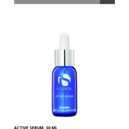
Den udtører ikke huden, men efterlader den fugtig og
blød, hvilket er medvirkende årsag til at produktet er
ideelt til alle hudtyper og aldre.
Anvend 4-5 dråber på din hud efter din afrens om
aftenen.
- Reducerer fine linjer og rynker
- Udglatter og blødgør huden
- Giver antioxidant beskyttelse
- Gør huden mere fast og strammer den op
- Mindsker hyperpigmentering og acne
- Giver både hurtige og langsigtede resultater.
ACTIVE SERUM, 30 ML