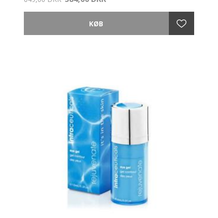
En let tekstureret basam-gel til det sensitive
øjenområde og læberne.
HVORDAN
Anvendes morgen og aften. Påfør 1 pump på
lillefingeren, som er nok til begge øjne - det påføres
på øjenbenet og ikke på selve øjenlåget. Brug
tappende bevægelser for at øge cirkulationen i huden
og for at få det til at smelte ind i din hud. Anvend den
evt. kun om dagen til at starte med.
TIP: Påføres den kold fra køleskabet giver den en
hurtig stramning og vaso-insnævring af området,
hvilket reducerer puffines og god for sæsonbestemte
allergier
HVEM
Er velegnet til alle hudtyper. Perfekt til behandling af
fine linier, mørke rande, poser og til at forbedre
hudstruktur.
NØGLE INGREDIENSER
11% LCA Complex, (AHA + 1% Vit A,C,E, ProVit A),
Acetyl Hexapeptide, Koffein, lysreflekterende perler