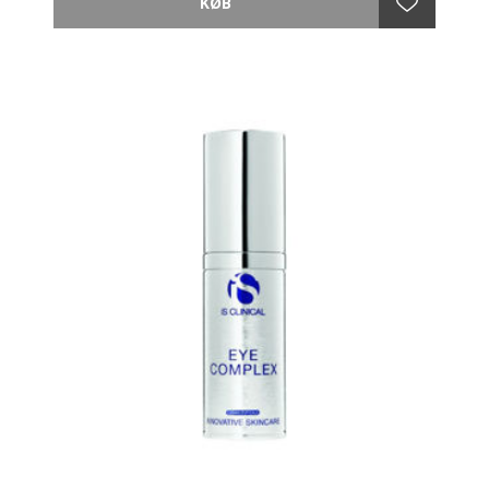
fugtighed, hvilket reducerer collagen nedbrydning og
skader fra frie radikaler.
FORDELE:
Balmen forbedrer aldersrelaterede skader og
udseendet omkring øjnene. Støtter udskiftning af
lipider i den tørre hud. Sojaisoflavoner stimulere
kollagen og hyaluronat produktion til fast hud. Soja,
vitamin E og Silymarin beskytter mod de frie radikaler.
Gorgonian ekstrakt lindrer forekomsten af hævelser
under øjnene og Alpha bisabolol beroliger irriteret
hud.
OBS. Skyl straks med rigeligt vand ved kontakt med
øjnene.