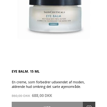
EYE BALM. 15 ML
En creme, som forbedrer udseendet af moden,
aldrende hud omkring det sarte øjenområde.
688,00 DKK
En synergistisk virkende blanding af meget effektive,
860,00 DKK
men skånsomme plante-baserede ingredienser.
Den bekæmper de tre vigtigste tegn på aldring: tab af