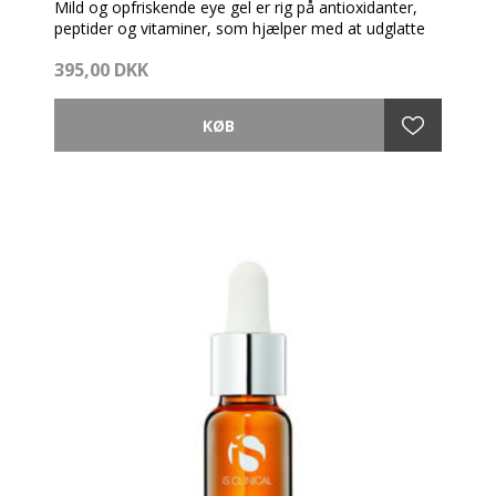
Mild og opfriskende eye gel er rig på antioxidanter,
peptider og vitaminer, som hjælper med at udglatte
fine linjer.
395,00 DKK
Denne øjengel er videnskabeligt udviklet til brug i det
sarte øjenområde og har et rigt indhold af
antioxidanter, peptider og vitaminer, som er med til at
give et mere ungdommeligt udseende.
Fordele
Forbedrer og udglatter huden omkring øjnene, hvilket
giver huden en mere ungdommelig og revitaliseret
glød. Hjælper med at gøre huden mere ”fyldig” ved at
minimere fine linjer og give huden et glattere
udseende. Er med til at give glattere, fugtmættet og
strålende smuk hud.
Anvendelse.
Brug dine foretrukne produkter fra Environ til at pre-
cleanse, rense og tone huden.
Påfør Antioxidant & Peptide Eye Gel på hele
øjenområdet.
Brug derefter den Environ A-vitamin fugtighedscreme,
du er blevet anbefalet. Anvend morgen og aften.