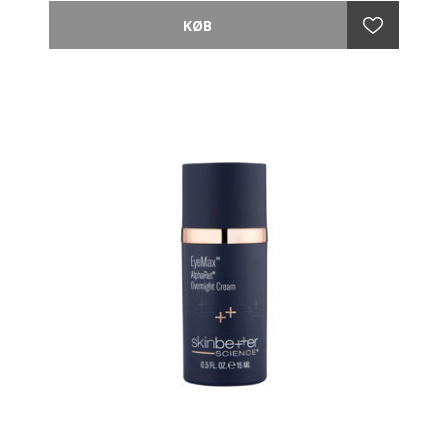
- Opstrammer øjenområdet
- Reducerer mørke rander
- Udglatter fine linjer
ReOptimize øjencreme yder fugt til øjenområdet.
Opstrammer øjenkonturen og reducerer rynker og
mørker pletter. Blødgør fine linjer.
Indeholder antioxidanter, vitaminer, marine
ingredienser, Eyedeline Plankton, Eyeseryl Peptider,
Oliven Squalane Hyaluronsyre og Kamilleolie og
Fensebiome formel, som stimulerer den naturlige
probiotiske hudaktivitert.
Er Dermatologisk testet og til daglig brug.
Med en pH-værdi på 5,0 og er 100% vegansk.
ANVENDELSE
Påfør et tyndt lag på de fine linjer omkring
øjenområdet. Til daglig brug og til alle hudtyper.