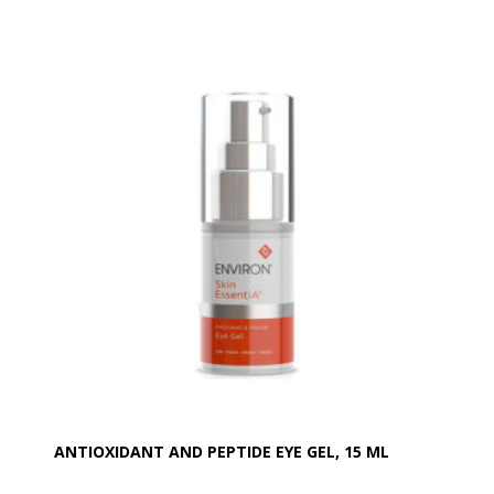
Denne silkebløde øjencreme er din ultimative allierede
mod synligheden af kragetæer, hævelser og mørke
rander forbundet med glykering og nedbrydning af
kollagen.
Den nye unikke formel er skabt specielt til det sarte
øjenområde og indeholder en kraftfuld kombination
af ProxylaneTM, en koncentreret flavonoidblanding,
glycyrrhetinic acid og Matrixyl 3000.
Koffein er med til at minimere mørke rander, mens
det optiske effekt kompleks øjeblikkeligt forbedrer
udstrålingen ved øjenpartiet.
Koffein er med til at minimere mørke rander, mens
det optiske effekt kompleks øjeblikkeligt forbedrer
udstrålingen ved øjenpartiet.
Påfør øjencremen morgen og aften under øjnene og
lige under brynet. Undgå kontakt med øjet.
OBS. Skyl straks med rigeligt vand ved kontakt med
ANTIOXIDANT AND PEPTIDE EYE GEL, 15 ML
øjnene.