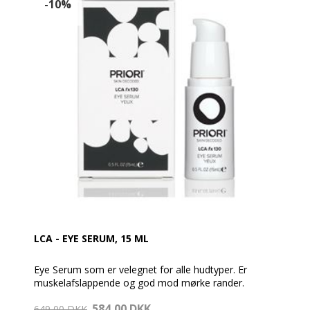
-10%
og nærende hydrering for synligt at reducere
udseendet af fine linjer, rynker, mørke rande og
hævelser under øjnene – og giver dig et mere
lysende, ungdommeligt udseende.
LCA - EYE SERUM, 15 ML
Eye Serum som er velegnet for alle hudtyper. Er
muskelafslappende og god mod mørke rander.
584,00 DKK
HVAD
649,00 DKK