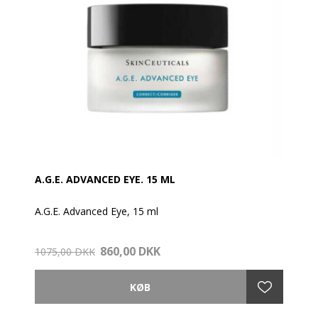
A.G.E. ADVANCED EYE. 15 ML
A.G.E. Advanced Eye, 15 ml
Giv dine øjne den kærlighed, de fortjener, og omfavn
860,00 DKK
en ungdommelig glød med denne nye øjencreme.
1075,00 DKK
- Recucerer smilerynker
- Reducerer synligt hævelser
- Synligt ”lysner” mørke rande