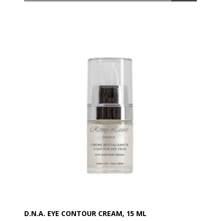
Energizing Eye Mask giver et øjeblikkeligt boost af
fugt og friskhed til området under øjnene.
Masken er beriget med beroligende ingredienser, der
bidrager til at styrke hudens barrierefunktion og
forbedre elasticiteten over tid.
De fermenterede ekstrakter tilfører huden værdifulde
postbiotika, som nærer og understøtter hudens
naturlige balance.
Øjenmasken indeholder desuden kraftfulde
antioxidanter, herunder C-vitamin, der hjælper med at
fugte huden, mindske tegn på træthed og give et
ekstra energiboost for et friskere og mere udhvilet
udseende.
Vigtige egenskaber ved ingredienserne:
• Opfrisker et dehydreret og træt øjenområde
• Giver øjeblikkelig fugt og styrker hudens barriere
• Rig på beroligende ingredienser og antioxidanter
• Reducerer synlige træthedstegn og fine linjer
• Masken er vegansk og dermatologisk testet
• Fremstillet af 100 % biocellulose.
D.N.A. EYE CONTOUR CREAM, 15 ML