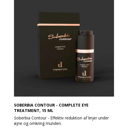
reducerer fine linjer og styrker hudens elasticitet.
Pro-Heal Serum Advance+ (15 ml) – kraftfuldt
antioxidant-serum, der beroliger, beskytter og giver
en sund glød.
Fordele:
- Reducerer fine linjer og udglatter huden
- Styrker hudens modstandskraft mod
miljøpåvirkninger
- Klinisk hudpleje i gavevenlig indpakning
- Ideel til alle hudtyper, der ønsker et mere friskt og
ungdommeligt udseende
SOBERBIA CONTOUR - COMPLETE EYE
TREATMENT, 15 ML
Soberbia Contour - Effektiv reduktion af linjer under
øjne og omkring munden.