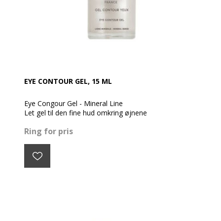
EYE CONTOUR GEL, 15 ML
Eye Congour Gel - Mineral Line
Let gel til den fine hud omkring øjnene
Ring for pris
Øjenkonturen er et område, der permanent
strammes af øjenlågens bevægelser og
ansigtsudtryk. Formlen for denne ikke-fedtede gel
svarer til de specifikke behov i dette skrøbelige
område.
Tekstur: Gel
Hudtyper: Alle hudtyper
Aktive ingredienser: