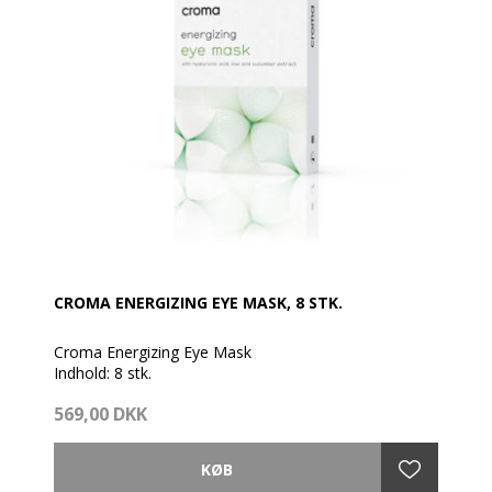
CROMA ENERGIZING EYE MASK, 8 STK.
Croma Energizing Eye Mask
Indhold: 8 stk.
569,00 DKK
• Øjeblikkelig fugtboost
• Rig på beroligende ingredienser
• Rig på værdifulde postbiotikatakket være
fermenterede ingredienser