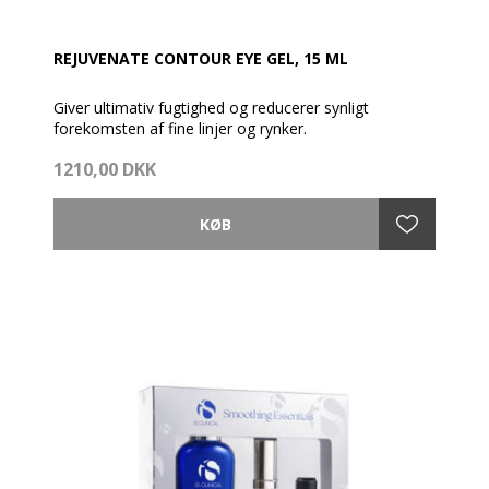
REJUVENATE CONTOUR EYE GEL, 15 ML
Giver ultimativ fugtighed og reducerer synligt
forekomsten af fine linjer og rynker.
1210,00 DKK
En ultra koncentreret gelé med dobbelt koncentration
af hyaluronsyre, specielt sammensat til det sarte
øjenområde.
Påfør en lille mængde på øjekonturerne og
læbelinjerne efter fugtighedsgeléen. Anvendes to
gange dagligt.