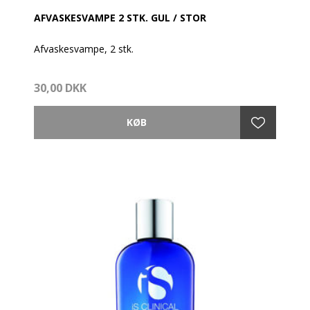
AFVASKESVAMPE 2 STK. GUL / STOR
Afvaskesvampe, 2 stk.
Oval luksus-afvaskesvamp, ekstra finporet.
30,00 DKK
Mål: 8,5 x 10,5 cm.
Kan vaskes og genbruges utallige gange.