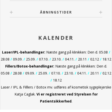
ÅBNINGSTIDER
KALENDER
Laser/IPL-behandlinger:
Næste gang på klinikken: Den d. 05.08
/
28.08
/
09.09.
/
25.09.
/
07.10.
/
23.10.
/
04.11.
/
20.11
/
02.12
/
18.12
Fillers/Botox-behandlinger:
Næste gang på klinikken: Den d.
05.08
/
28.08
/
09.09.
/
25.09.
/
07.10.
/
23.10.
/
04.11.
/
20.11
/
02.12
/
18.12
Laser / IPL & Filllers / Botox mv. udføres af kosmetisk sygeplejerske
Katja Caglak.
Vi er
registreret ved Styrelsen for
Patientsikkerhed
.