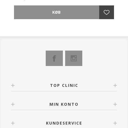
første gang kombinerer vores næste generations
Vitamin C (L-Ascorbinsyre) med KobberTripeptid
Vækstfaktor og dermed fortryllende anti-aging
egenskaber.
Indeholder kraftige botaniske antioxidanter.
Det reducerer fine linier og rynker, lysner huden
sikkert og effektivt og har en god effekt på brune
pigmentpletter. Også fantastisk til arvæv og fine
strækmærker. Giver forhøjet beskyttelse mod UV-
stråling.
- Reducerer fine linjer og rynker
- Lysner huden sikkert og effektivt
- Behandler hyperpigmentering
- Behandler fine strækmærker og hypertrofisk arvæv
TOP CLINIC
- Giver UV beskyttelse
- Med kobbertriptid vækstfaktor, maximerer
virkningen.
MIN KONTO
KUNDESERVICE