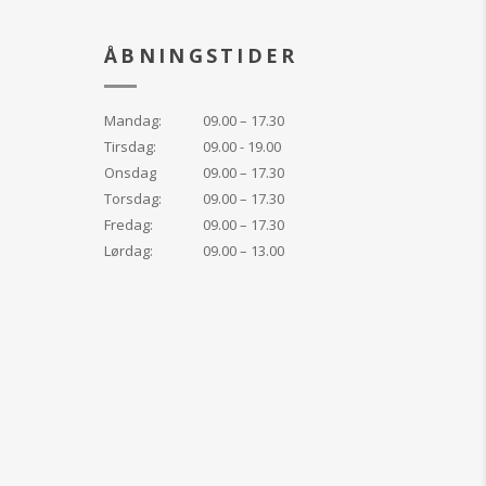
varig fugt og smuk
l alle hudtyper – især
ÅBNINGSTIDER
tiv hud
 dag- og natcreme
Mandag:
09.00 – 17.30
sidste trin i din
Tirsdag:
09.00 - 19.00
ne for at indkapsle
 huden et sundt,
Onsdag
09.00 – 17.30
dseende.
Torsdag:
09.00 – 17.30
Fredag:
09.00 – 17.30
Lørdag:
09.00 – 13.00