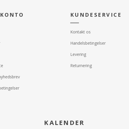
ugt uden at
- Giver langvarig fugt og smuk
- Giver lang
ne
glød
glød
- Velegnet til alle hudtyper – især
- Velegnet ti
 KONTO
KUNDESERVICE
lle hudtyper –
tør og sensitiv hud
tør og sensi
ud Kan anvendes i
- Ideel som dag- og natcreme
- Ideel som
på kroppen.
Kontakt os
 daglig
Brug den som sidste trin i din
Brug den som 
sun eller som en
hudplejerutine for at indkapsle
hudplejeruti
r
Handelsbetingelser
igende
fugt og give huden et sundt,
fugt og give
strålende udseende.
strålende u
Levering
te
Returnering
nyhedsbrev
etingelser
KALENDER