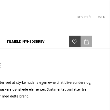
REGISTRÉR
LOGIN
TILMELD NYHEDSBREV
E
er ved at styrke hudens egen evne til at blive sundere og
 maskere uønskede elementer. Sortimentet omfatter tre
r med dette brand.