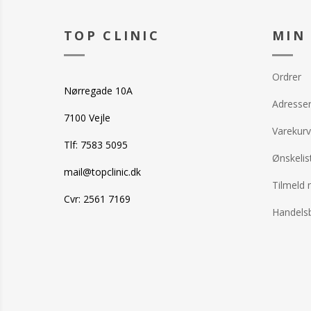
- Giver intens f
tilstoppe porer
TOP CLINIC
MIN
Er velegnet til a
også sensitiv h
både ansigt og 
Ordrer
Anvend den som
Nørregade 10A
fugtpleje, after
Adresse
del af din berol
7100 Vejle
hudplejerutine.
Varekurv
Tlf: 7583 5095
Ønskelis
mail@topclinic.dk
Tilmeld 
Cvr: 2561 7169
Handelsb