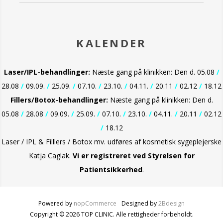
KALENDER
Laser/IPL-behandlinger:
Næste gang på klinikken: Den d. 05.08
/
28.08
/
09.09.
/
25.09.
/
07.10.
/
23.10.
/
04.11.
/
20.11
/
02.12
/
18.12
Fillers/Botox-behandlinger:
Næste gang på klinikken: Den d.
05.08
/
28.08
/
09.09.
/
25.09.
/
07.10.
/
23.10.
/
04.11.
/
20.11
/
02.12
/
18.12
Laser / IPL & Filllers / Botox mv. udføres af kosmetisk sygeplejerske
Katja Caglak.
Vi er
registreret ved Styrelsen for
Patientsikkerhed
.
Powered by
nopCommerce
Designed by
2Bdesign
Copyright © 2026 TOP CLINIC. Alle rettigheder forbeholdt.