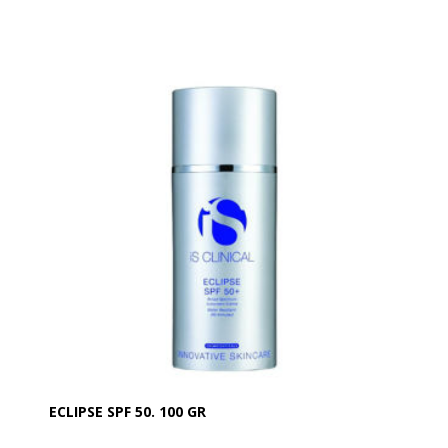
det huden masser af fugt og det modvirker linjer og
rynker, samt tør hud - din hud kommer til at virke
mere fast og vital.
Dermaroller Hyaluronsyre anbefales især til anti-
ageing hudpleje, solskadet hud og rygerhud samt
som boost efter rulning med Home Care Dermaroller.
FORDELE:
Binder fugten i huden og styrker hudens bindevæv og
gør huden mere fast. Den reducere fine linjer og
rynker og giver huden et friskt og ungdommeligt
udseende.
ANVENDELSE
Kan med fordel anvendes morgen og aften og også
efter rulning med Home Care Dermaroller.
Rens ansigt og hals og påfør et tyndt lag
hyaluronserum og massér den blidt ind i huden.
Undgå direkte kontakt med øjnene.
INDHOLD
Hyaluronsyre 0,35 % serum i en praktisk 30 ml
ECLIPSE SPF 50. 100 GR
dispenser.
Fås også som ampuller.