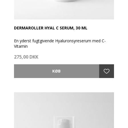
DERMAROLLER HYAL C SERUM, 30 ML
En yderst fugtgivende Hyaluronsyreserum med C-
Vitamin
I kombination med Dermaroller behandling anbefales
275,00 DKK
denne serum som en del af din morgen rutine og
Lipopeptide om aftenen.
Kan også anvendes af dig, som blot ønsker en rigtig
god fugtserum under din creme.