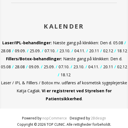
KALENDER
Laser/IPL-behandlinger:
Næste gang på klinikken: Den d. 05.08
/
28.08
/
09.09.
/
25.09.
/
07.10.
/
23.10.
/
04.11.
/
20.11
/
02.12
/
18.12
Fillers/Botox-behandlinger:
Næste gang på klinikken: Den d.
05.08
/
28.08
/
09.09.
/
25.09.
/
07.10.
/
23.10.
/
04.11.
/
20.11
/
02.12
/
18.12
Laser / IPL & Filllers / Botox mv. udføres af kosmetisk sygeplejerske
Katja Caglak.
Vi er
registreret ved Styrelsen for
Patientsikkerhed
.
Powered by
nopCommerce
Designed by
2Bdesign
Copyright © 2026 TOP CLINIC. Alle rettigheder forbeholdt.