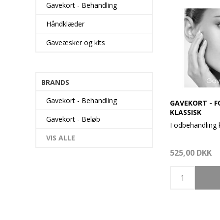
Gavekort - Behandling
Håndklæder
Gaveæsker og kits
BRANDS
Gavekort - Behandling
GAVEKORT - 
KLASSISK
Gavekort - Beløb
Fodbehandling k
VIS ALLE
Med fodbad, pee
525,00 DKK
fødder, fjernel
under fødderne
med maskine, fo
af negle, pleje 
neglebånd.
I denne behand
veganske behan
fra VOESH som 