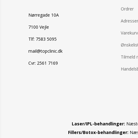
bestillingen er
Ordrer
før kl. 14
Nørregade 10A
Adresse
7100 Vejle
Varekurv
Tlf: 7583 5095
Ønskelis
mail@topclinic.dk
Tilmeld 
Cvr: 2561 7169
Handelsb
Laser/IPL-behandlinger:
Næste 
Fillers/Botox-behandlinger:
Næst