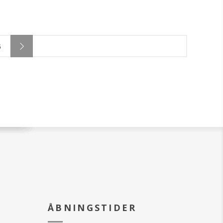
ligeledes indefra og ud.
Gavekortet pakkes fint ind med
brochure og en cremeprøve.
Så vidt muligt afsendes
5
gavekortet samme dag som
bestillingen er modtaget - dog
før kl. 14
ÅBNINGSTIDER