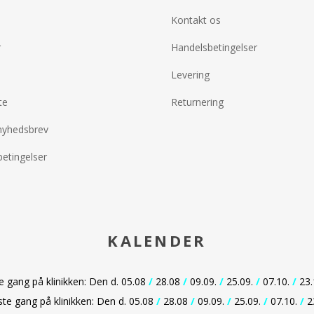
 modtaget - dog
Så vidt muligt afsendes
Kontakt os
gavekortet samme dag som
bestillingen er modtaget - dog
r
Handelsbetingelser
før kl. 14
Levering
te
Returnering
nyhedsbrev
etingelser
KALENDER
gang på klinikken: Den d. 05.08
/
28.08
/
09.09.
/
25.09.
/
07.10.
/
23.
e gang på klinikken: Den d. 05.08
/
28.08
/
09.09.
/
25.09.
/
07.10.
/
2