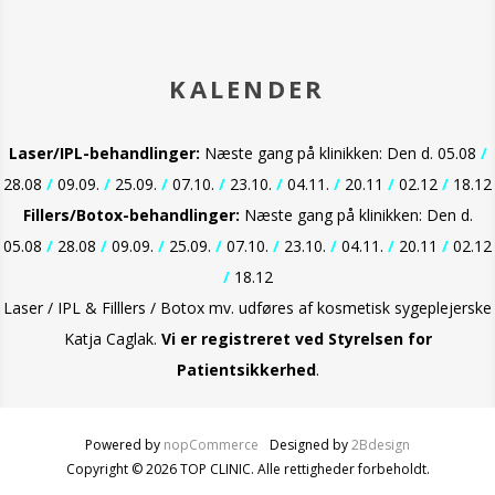
KALENDER
Laser/IPL-behandlinger:
Næste gang på klinikken: Den d. 05.08
/
28.08
/
09.09.
/
25.09.
/
07.10.
/
23.10.
/
04.11.
/
20.11
/
02.12
/
18.12
Fillers/Botox-behandlinger:
Næste gang på klinikken: Den d.
05.08
/
28.08
/
09.09.
/
25.09.
/
07.10.
/
23.10.
/
04.11.
/
20.11
/
02.12
/
18.12
Laser / IPL & Filllers / Botox mv. udføres af kosmetisk sygeplejerske
Katja Caglak.
Vi er
registreret ved Styrelsen for
Patientsikkerhed
.
Powered by
nopCommerce
Designed by
2Bdesign
Copyright © 2026 TOP CLINIC. Alle rettigheder forbeholdt.