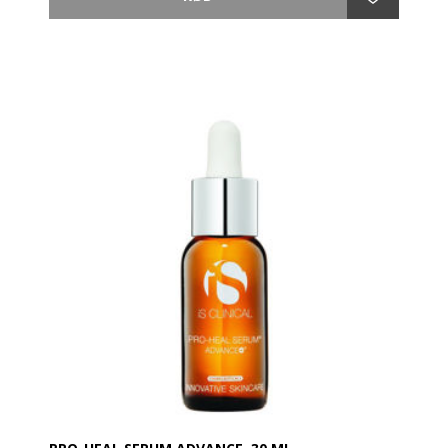
Den antioxidantrige Body Complex skaber både
hurtige og langsigtede resultater med øjeblikkelige og
fremtrædende forbedringer i hudens fugtbalanance
og struktur.
Med sin ekstremt effektive kombination af naturlige
syrer, retinol, essentielt vitamin B5 og lindrende
antioxidanter har den vist sig i stand til at hjælpe med
at lindre selv de mest umulige hudtilstande som f.eks.
eksem og psoriasis.
- Fugter, udglatter og blødgør
- Hjælper med at mildne kontaktdermatitis
- Hjælper med at mildne eksem og psoreasis
- Danner anti-oxident beskyttelelsesbarriere
- Skaber resultater her og nu og på lang sigt.