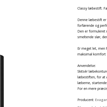
Classy læbestift. F
Denne læbestift er
forførende og perf
Den er formuleret 
smeltende slør, de
Er meget let, men 
maksimal komfort f
Anvendelse:
Skitsér læbekontur
læbestiften, for at
læberne, startende
For en mere præci
Producent:
Evaga