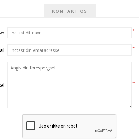
KONTAKT OS
*
avn
*
ail
*
el