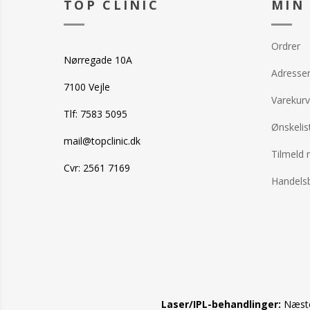
TOP CLINIC
MIN
Ordrer
Nørregade 10A
Adresse
7100 Vejle
Varekurv
Tlf: 7583 5095
Ønskelis
mail@topclinic.dk
Tilmeld 
Cvr: 2561 7169
Handelsb
Laser/IPL-behandlinger:
Næste 