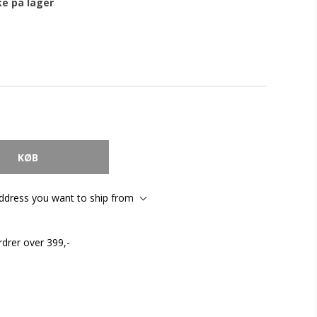
ke på lager
address you want to ship from
rdrer over 399,-