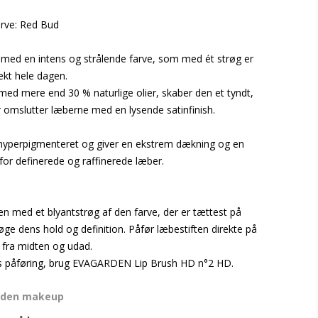
arve: Red Bud
 med en intens og strålende farve, som med ét strøg er
ekt hele dagen.
med mere end 30 % naturlige olier, skaber den et tyndt,
r omslutter læberne med en lysende satinfinish.
hyperpigmenteret og giver en ekstrem dækning og en
or definerede og raffinerede læber.
en med et blyantstrøg af den farve, der er tættest på
 øge dens hold og definition. Påfør læbestiften direkte på
 fra midten og udad.
s påføring, brug EVAGARDEN Lip Brush HD n°2 HD.
rden makeup