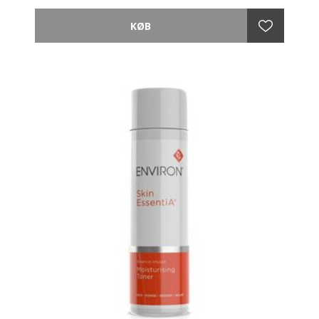
kendt for at udviske og udglatte fine linjer. Den unikke
emulsion tilfører huden fugt og optimerer og
rebalancerer hudens balance. AVST 5 anbefales for
den højest mulige effektivitet.
ANVENDELSE
Efter pre-rens, afrensning og toning fordeles AVST 5
fugtighedscreme på ansigt, hals og decolleté.
Anvendes morgen og aften.
FORDELE
Giver næring og efterlader huden mere glat og
velplejet.
Giver huden en sund og strålende glød.
Medvirker til at udglatte fine linjer, forbedrer
hudtonen og solskadet huds udseende.
OBS: Solbeskyttelse:
Dette produkt indeholder ikke en solfaktor. Environ
anbefaler fornuftig solbeskyttelse hele året rundt.
OBS: Stop brugen af produktet, hvis der opstår
irritation. Kontakt din kosmetolog og/eller læge, hvis
irritationen fortsætter. Undgå kontakt med øjnene.