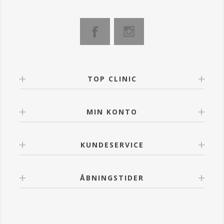
ANVENDELSE
Efter pre-cleansing anvendes Low Foam Cleansing
Gel på fugtig hud. Massér den grundigt med dine
fingerspidser indtil der dannes blødt skum og rens
derefter af med lunkent vand.
Følg op med toner og brug derefter den Environ A-
vitamincreme, du er blevet anbefalet.
Den er mild nok til at anvende både morgen og aften.
TOP CLINIC
FORDELE
Hjælper med at vedligeholde den naturlige, vandtætte
hudbarriere.
MIN KONTO
Genopfrisker hudens udstråling og giver en ren
fornemmelse og er nem at vaske af.
OBS: Stop brugen af produktet, hvis der opstår
KUNDESERVICE
irritation. Kontakt din kosmetolog og/eller læge, hvis
irritationen fortsætter. Undgå kontakt med øjnene.
Ved kontakt med øjnene, skylles der omhyggeligt
ÅBNINGSTIDER
med lunkent vand.