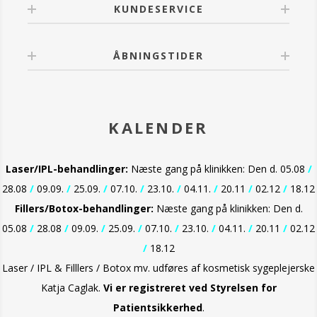
Serum 4.
KUNDESERVICE
OBS Solbeskyttelse: Dette produkt indeholder en
solfaktor for at beskytte de aktive ingredienser.
Environ anbefaler fornuftig solbeskyttelse. Brug en
ÅBNINGSTIDER
bredspektret solcreme, beskyt huden med tøj og
begræns soleksponering.
OBS: Stop brugen af produktet, hvis der opstår
irritation. Kontakt din kosmetolog og/eller læge, hvis
KALENDER
irritationen fortsætter. Undgå kontakt med øjnene.
Ved kontakt med øjnene, skylles der omhyggeligt
med lunkent vand.
Laser/IPL-behandlinger:
Næste gang på klinikken: Den d. 05.08
/
OBS: Må ikke anvendes på beskadiget eller sensitiv
28.08
/
09.09.
/
25.09.
/
07.10.
/
23.10.
/
04.11.
/
20.11
/
02.12
/
18.12
hud.
Fillers/Botox-behandlinger:
Næste gang på klinikken: Den d.
OBS: Indeholder A-vitamin. Overvej dit daglige indtag
05.08
/
28.08
/
09.09.
/
25.09.
/
07.10.
/
23.10.
/
04.11.
/
20.11
/
02.12
før brug.
/
18.12
Laser / IPL & Filllers / Botox mv. udføres af kosmetisk sygeplejerske
Katja Caglak.
Vi er
registreret ved Styrelsen for
Patientsikkerhed
.