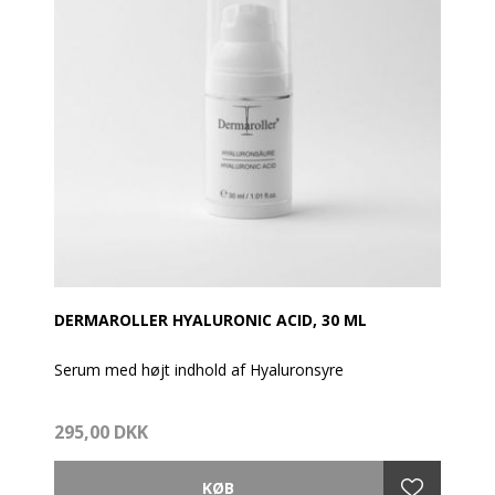
DERMAROLLER HYALURONIC ACID, 30 ML
Serum med højt indhold af Hyaluronsyre
Dermaroller Hyaluronsyre er et serum med et højt
295,00 DKK
indhold af den aktive ingrediens hyaluron og
proteinerne collagen og elastin, der alle forekommer
naturligt i huden, men som man får mindre af med