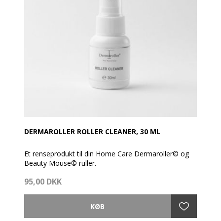
DERMAROLLER ROLLER CLEANER, 30 ML
Et renseprodukt til din Home Care Dermaroller© og
Beauty Mouse© ruller.
95,00 DKK
Sådan anvender du den:
Skyl rullehovedet under den varme hane efter brug og
ryst vandet af. Spray derefter et par pust Roller
Cleaner på rullehovedet og læg rullen i sin æske, til du
skal bruge den næste gang.