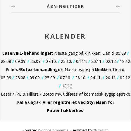
ÅBNINGSTIDER
KALENDER
Laser/IPL-behandlinger:
Næste gang på klinikken: Den d. 05.08
/
28.08
/
09.09.
/
25.09.
/
07.10.
/
23.10.
/
04.11.
/
20.11
/
02.12
/
18.12
Fillers/Botox-behandlinger:
Næste gang på klinikken: Den d.
05.08
/
28.08
/
09.09.
/
25.09.
/
07.10.
/
23.10.
/
04.11.
/
20.11
/
02.12
/
18.12
Laser / IPL & Filllers / Botox mv. udføres af kosmetisk sygeplejerske
Katja Caglak.
Vi er
registreret ved Styrelsen for
Patientsikkerhed
.
Powered by
nopCommerce
Designed by
2Bdesign