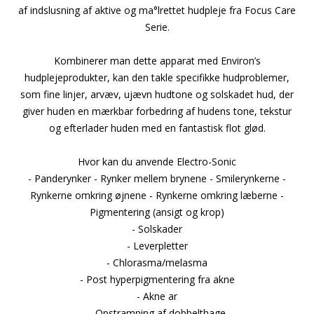
af indslusning af aktive og ma°lrettet hudpleje fra Focus Care
Serie.
Kombinerer man dette apparat med Environ’s
hudplejeprodukter, kan den takle specifikke hudproblemer,
som fine linjer, arvæv, ujævn hudtone og solskadet hud, der
giver huden en mærkbar forbedring af hudens tone, tekstur
og efterlader huden med en fantastisk flot glød.
Hvor kan du anvende Electro-Sonic
- Panderynker - Rynker mellem brynene - Smilerynkerne -
Rynkerne omkring øjnene - Rynkerne omkring læberne -
Pigmentering (ansigt og krop)
- Solskader
- Leverpletter
- Chlorasma/melasma
- Post hyperpigmentering fra akne
- Akne ar
- Opstramning af dobbelthage