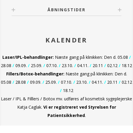
ÅBNINGSTIDER
KALENDER
Laser/IPL-behandlinger:
Næste gang på klinikken: Den d. 05.08
/
28.08
/
09.09.
/
25.09.
/
07.10.
/
23.10.
/
04.11.
/
20.11
/
02.12
/
18.12
Fillers/Botox-behandlinger:
Næste gang på klinikken: Den d.
05.08
/
28.08
/
09.09.
/
25.09.
/
07.10.
/
23.10.
/
04.11.
/
20.11
/
02.12
/
18.12
Laser / IPL & Filllers / Botox mv. udføres af kosmetisk sygeplejerske
Katja Caglak.
Vi er
registreret ved Styrelsen for
Patientsikkerhed
.