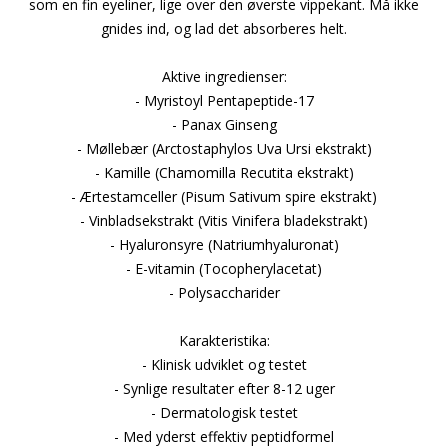
som en fin eyeliner, lige over den øverste vippekant. Må ikke
gnides ind, og lad det absorberes helt.
Aktive ingredienser:
- Myristoyl Pentapeptide-17
- Panax Ginseng
- Møllebær (Arctostaphylos Uva Ursi ekstrakt)
- Kamille (Chamomilla Recutita ekstrakt)
- Ærtestamceller (Pisum Sativum spire ekstrakt)
- Vinbladsekstrakt (Vitis Vinifera bladekstrakt)
- Hyaluronsyre (Natriumhyaluronat)
- E-vitamin (Tocopherylacetat)
- Polysaccharider
Karakteristika:
- Klinisk udviklet og testet
- Synlige resultater efter 8-12 uger
- Dermatologisk testet
- Med yderst effektiv peptidformel