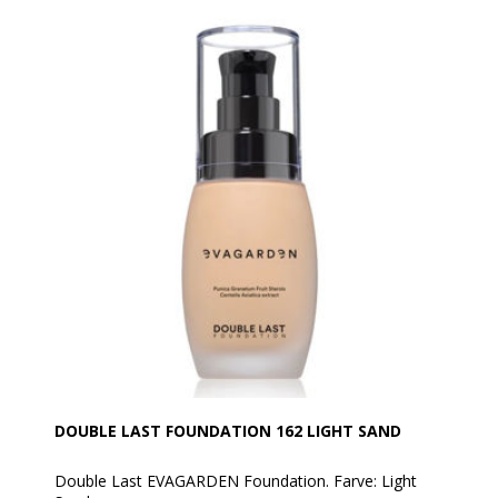
stråler (SPF25) og maksimalt hydreret takket være
Aloe Vera og den innovative HydraConcept-teknologi
til at SKABE, CIRKULERE og BEHOLDE fugten i huden.
For dig, der ønsker perfektion, beskyttelse og
hydrering i et enkelt produkt. Ultra langtidsholdbar -
Vandafvisende. Ryst før brug.
Anvendelse:
Blend eller byg efter den ønskede dækning. For et
optimalt resultat anbefales påføring over hele
ansigtet med EVAGARDEN Brush n°24.
DOUBLE LAST FOUNDATION 162 LIGHT SAND
Double Last EVAGARDEN Foundation. Farve: Light