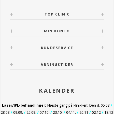
Double Last foundationen tilbyder også fremragende
fugtbestandighed, hvilket gør den ideel til alle
vejrforhold. Det mikroniserede titanium og andre
TOP CLINIC
mineraler behandlet med innovative teknologier
garanterer beskyttelse mod solens stråler.
MIN KONTO
Fordele:
- Ekstrem holdbarhed
- Cremet og delikat tekstur
- Let, naturlig og lysende dækkeevne
KUNDESERVICE
- Fugtbestandig
- Beskyttelse mod solens stråler
ÅBNINGSTIDER
Anvendelse:
Den kan påføres med EVAGARDEN latex svampe eller
med EVAGARDEN dobbelt syntetisk fiber væske
foundation børste n°27. Hurtig og nem at påføre.
KALENDER
Laser/IPL-behandlinger:
Næste gang på klinikken: Den d. 05.08
/
28.08
/
09.09.
/
25.09.
/
07.10.
/
23.10.
/
04.11.
/
20.11
/
02.12
/
18.12