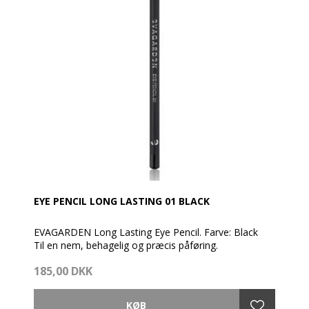
EYE PENCIL LONG LASTING 01 BLACK
EVAGARDEN Long Lasting Eye Pencil. Farve: Black
Til en nem, behagelig og præcis påføring.
185,00 DKK
Kan bruges både skarp og udtonet alt efter det
ønskede resultat.
Er en langtidsholdbar træblyant med en fuld farve og