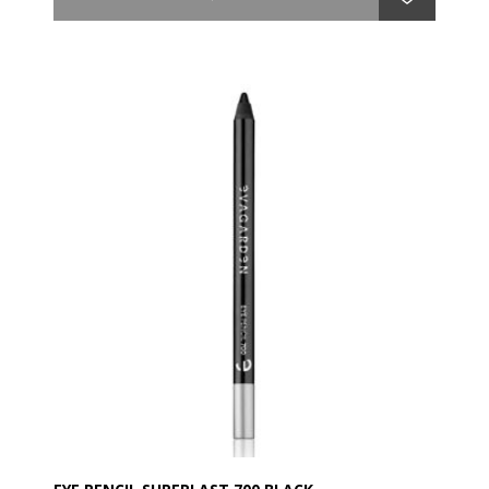
en høj procentdel af pigmenter af mineralsk
oprindelse. Er til at fremhæve og understrege blikket
med en intens makeup med perfekt holdbarhed, ideel
til at ændre øjenlinjen før anvendelse af øjenskygger.
Anvendelse:
Påfør langs øjenkonturen og blend med EVAGARDEN-
børsten nr. 18 før øjenskyggen påføres. Den kan også
bruges inde i øjet.