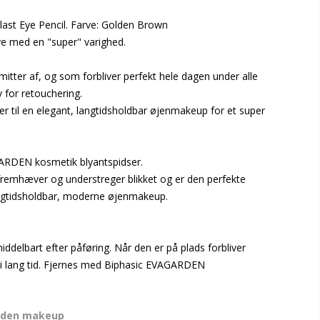
st Eye Pencil. Farve: Golden Brown
ve med en "super" varighed.
smitter af, og som forbliver perfekt hele dagen under alle
 for retouchering.
er til en elegant, langtidsholdbar øjenmakeup for et super
RDEN kosmetik blyantspidser.
remhæver og understreger blikket og er den perfekte
langtidsholdbar, moderne øjenmakeup.
delbart efter påføring. Når den er på plads forbliver
 i lang tid. Fjernes med Biphasic EVAGARDEN
rden makeup