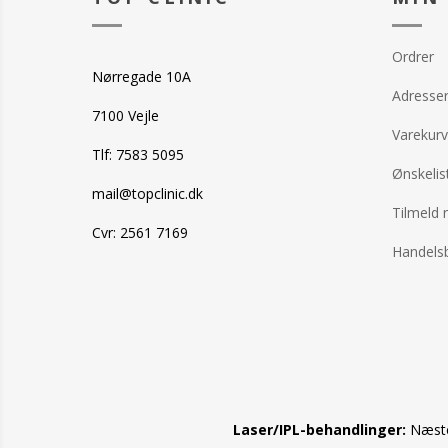
Ordrer
Nørregade 10A
Adresse
7100 Vejle
Varekurv
Tlf: 7583 5095
Ønskelis
mail@topclinic.dk
Tilmeld 
Cvr: 2561 7169
Handelsb
Laser/IPL-behandlinger:
Næste 