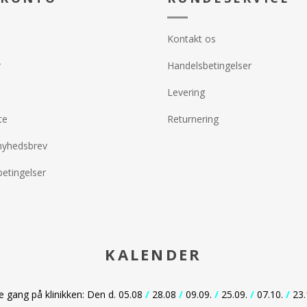
Kontakt os
r
Handelsbetingelser
Levering
te
Returnering
nyhedsbrev
etingelser
KALENDER
gang på klinikken: Den d. 05.08
/
28.08
/
09.09.
/
25.09.
/
07.10.
/
23.