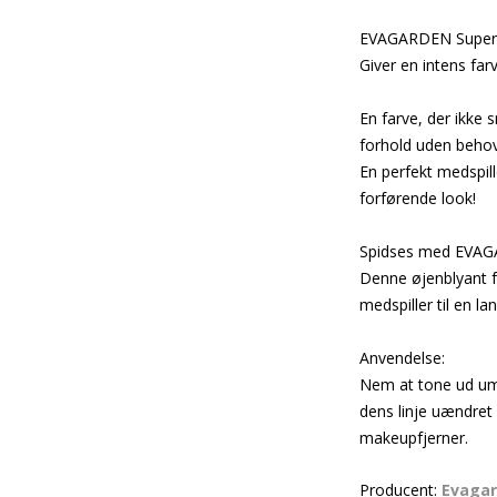
EVAGARDEN Superla
Giver en intens far
En farve, der ikke 
forhold uden behov
En perfekt medspill
forførende look!
Spidses med EVAGA
Denne øjenblyant f
medspiller til en 
Anvendelse:
Nem at tone ud umid
dens linje uændret
makeupfjerner.
Producent:
Evaga