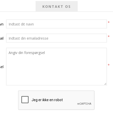
KONTAKT OS
*
avn
*
ail
*
el