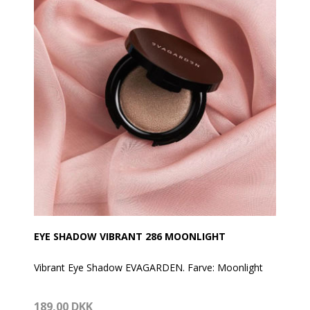
EYE SHADOW VIBRANT 286 MOONLIGHT
Vibrant Eye Shadow EVAGARDEN. Farve: Moonlight
En exceptionelt lysende og vibrerende finish, med
189,00 DKK
intens farve og høj effekt, samt ekstrem holdbarhed.