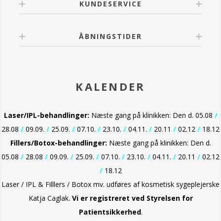
KUNDESERVICE
ÅBNINGSTIDER
KALENDER
Laser/IPL-behandlinger:
Næste gang på klinikken: Den d. 05.08
/
28.08
/
09.09.
/
25.09.
/
07.10.
/
23.10.
/
04.11.
/
20.11
/
02.12
/
18.12
Fillers/Botox-behandlinger:
Næste gang på klinikken: Den d.
05.08
/
28.08
/
09.09.
/
25.09.
/
07.10.
/
23.10.
/
04.11.
/
20.11
/
02.12
/
18.12
Laser / IPL & Filllers / Botox mv. udføres af kosmetisk sygeplejerske
Katja Caglak.
Vi er
registreret ved Styrelsen for
Patientsikkerhed
.