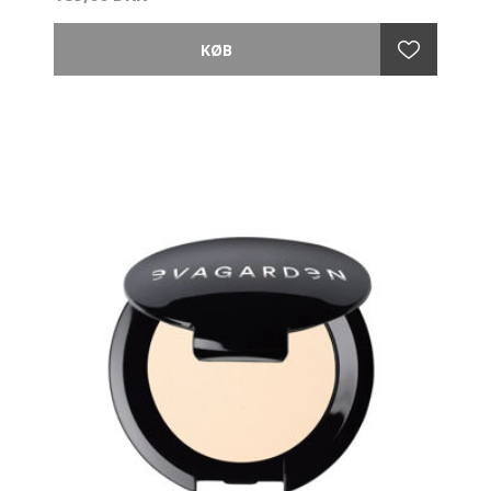
Med ensartede øjenlåg skaber den en jævn og
silkeagtig film, som er let at blende for at justere den
ønskede intensitet.
Anvendelse:
Påføring med Flat Brush nr. 8 og blending med Oval
Brush nr. 16.