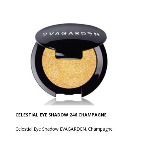
Den ultralette og tynde tekstur gør den nem at påføre
og blende, mens den mættede farve forbliver flot og
fejlfri fra morgen til aften.
Anvendelse:
Den kan påføres med EVAGARDEN Cat's Tongue
Brush nr. 7 og blendes med EVAGARDEN Oval Brush
nr. 16
CELESTIAL EYE SHADOW 246 CHAMPAGNE
Celestial Eye Shadow EVAGARDEN. Champagne
Denne øjenskygge har en meget høj procentdel af