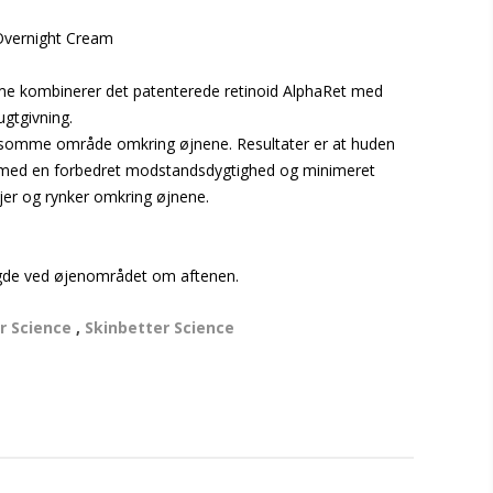
Overnight Cream
e kombinerer det patenterede retinoid AlphaRet med
gtgivning.
ølsomme område omkring øjnene. Resultater er at huden
 med en forbedret modstandsdygtighed og minimeret
injer og rynker omkring øjnene.
ngde ved øjenområdet om aftenen.
r Science
,
Skinbetter Science