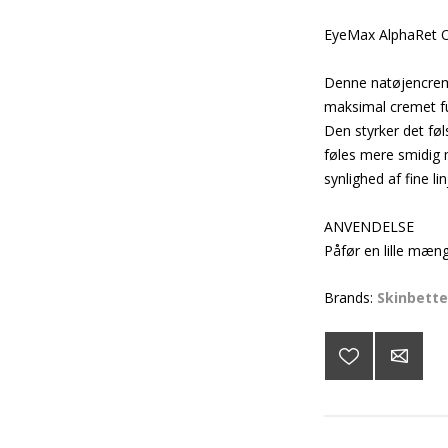
EyeMax AlphaRet 
Denne natøjencrem
maksimal cremet fu
Den styrker det f
føles mere smidig
synlighed af fine l
ANVENDELSE
Påfør en lille mæ
Brands:
Skinbette