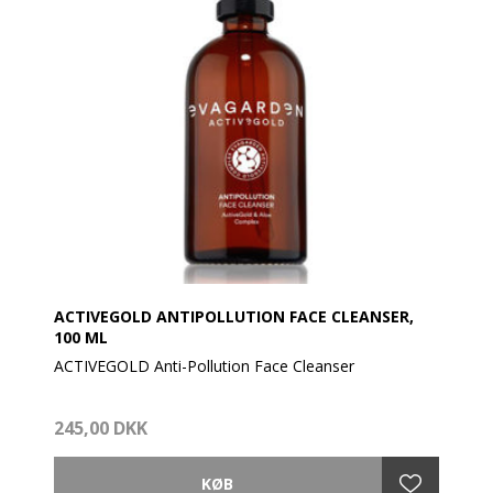
ACTIVEGOLD ANTIPOLLUTION FACE CLEANSER,
100 ML
ACTIVEGOLD Anti-Pollution Face Cleanser
Fjerner rester af makeup og andre partikler, som
245,00 DKK
ophobes på huden i løbet af dagen, samtidig med at
hudens balance bevares takket være nedbrydelige,
plantebaserede overfladeaktive stoffer.