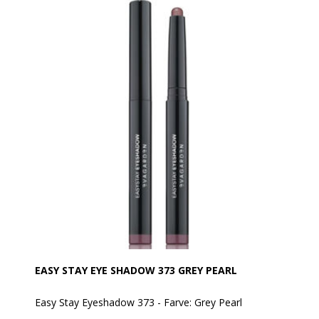
En hurtig og praktisk måde at lege med makeup på!
Den er vandafvisende.
Anvendelse:
Produktet kan tones/blendes umiddelbart efter
påføring med EVAGARDEN pensel nr. 8.
EASY STAY EYE SHADOW 373 GREY PEARL
Easy Stay Eyeshadow 373 - Farve: Grey Pearl