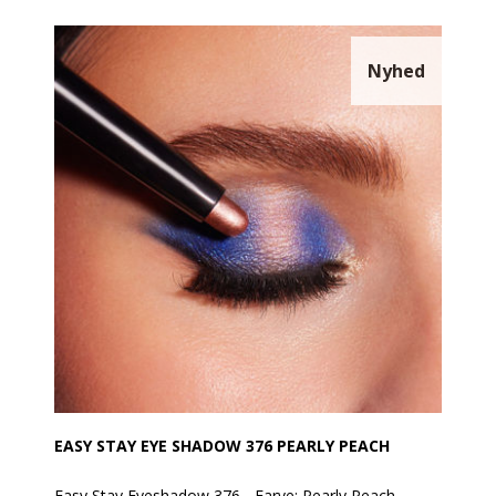
En hurtig og praktisk måde at lege med makeup på!
Den er vandafvisende.
Nyhed
Anvendelse:
Produktet kan tones/blendes umiddelbart efter
påføring med EVAGARDEN pensel nr. 8.
Aktive ingredienser:
• Sfæriske pudre: Giver en cremet tekstur og en
behagelig, jævn påføring.
• Aminosyrer fra L-lysin: Gør teksturen silkeblød og
sikrer en ensartet påføring uden ujævnheder.
EASY STAY EYE SHADOW 376 PEARLY PEACH
Easy Stay Eyeshadow 376 - Farve: Pearly Peach