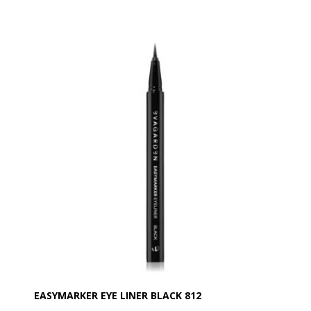
ingen folder på øjenlåget og falmer ikke.
En hurtig og praktisk måde at lege med makeup på!
Den er vandafvisende.
Anvendelse:
Produktet kan tones/blendes umiddelbart efter
påføring med EVAGARDEN pensel nr. 8.
Aktive ingredienser:
• Sfæriske pudre: Giver en cremet tekstur og en
behagelig, jævn påføring.
• Aminosyrer fra L-lysin: Gør teksturen silkeblød og
sikrer en ensartet påføring uden ujævnheder.
EASYMARKER EYE LINER BLACK 812