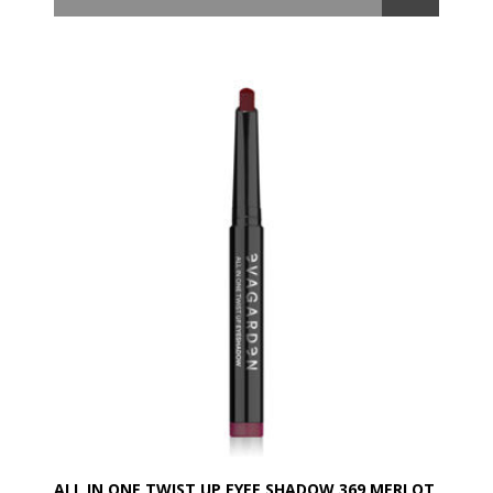
Huden bliver straks ren og blød, og din teint får en
strålende glød. Den gel-lignende tekstur forvandles
ved kontakt med vand til et fint, cremet skum, der
sikrer en effektiv og skånsom rensning.
Grapefrugt- og figen-duften gør vores cleanser unik
og perfekt som starten på din skønhedsrutine.
Er velegnet til alle hudtyper. Med ACTIVEGOLD og
ALOE COMPLEX, i alt otte nyudviklede aktive
ingredienser samlet i ét produkt, med fugtgivende,
beroligende, nærende og anti-forurenende
egenskaber. Et effektivt og blidt renseprodukt – første
skridt mod en optimal skønhedsrutine!
Anvendelse:
Morgen og aften påføres en lille mængde sammen
med lidt vand eller direkte på en fugtig hud. Afrens
med blide bevægelser og skyl af med vand.
ALL IN ONE TWIST UP EYEE SHADOW 369 MERLOT