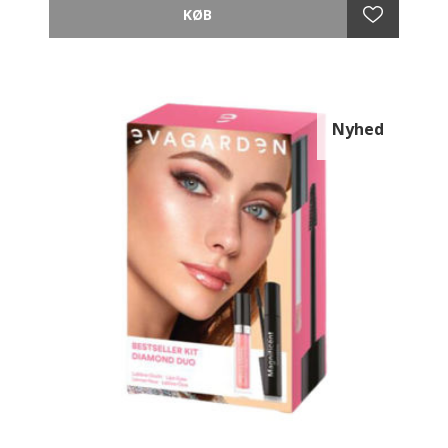
Forkæl dig selv med disse must-haves til et strålende
hverdagslook!
EVAGARDEN Extreme Volume Mascara
Få maksimal volumen og langvarig holdbarhed med
denne mascara, beriget med seks naturlige
Nyhed
ingredienser. Den cremede formel gør vipperne
fyldigere og beskytter mod daglige påvirkninger.
Perfekt til et intenst og elegant look.
EVAGARDEN Transparent Gloss
Denne plejende gloss med Sym3D-kompleks giver
fyldigere læber, reducerer linjer og tilfører
antioxidantbeskyttelse. Brug den alene eller over
læbestift for et naturligt, ikke-klistret og holdbart
resultat.