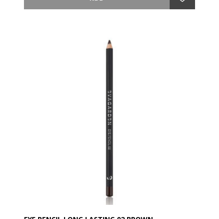
en høj procentdel af pigmenter af mineralsk
oprindelse. Er til at fremhæve og understrege blikket
med en intens makeup med perfekt holdbarhed, ideel
til at ændre øjenlinjen før anvendelse af øjenskygger.
Anvendelse:
Påfør langs øjenkonturen og blend med EVAGARDEN-
børsten nr. 18 før øjenskyggen påføres. Den kan også
bruges inde i øjet.