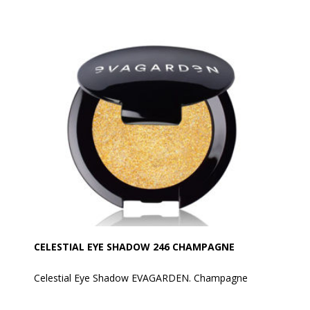
efter retning af bryn.
Anvendelse:
Gelen påføres med den specielle børste, der reder
øjenbrynene for at holde dem disciplinerede hele
dagen, takket være dens fikserende polymerer.
CELESTIAL EYE SHADOW 246 CHAMPAGNE
Celestial Eye Shadow EVAGARDEN. Champagne
Denne øjenskygge har en meget høj procentdel af