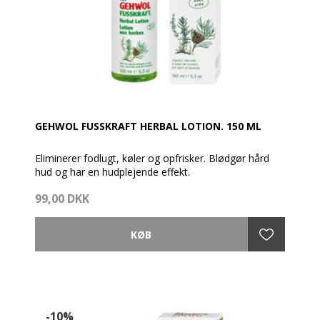
GEHWOL FUSSKRAFT HERBAL LOTION. 150 ML
Eliminerer fodlugt, køler og opfrisker. Blødgør hård
hud og har en hudplejende effekt.
99,00 DKK
Gehwol Fusskraft Herbal Lotion køler og opfrisker
trætte fødder, blødgør hård hud og forhindrer kløe i
huden og infektioner. Fødderne nyder langvarig
deodorisering, fodlugt elimineres, og huden forbliver
glat og smuk.
-10%