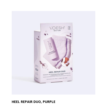
kombination en nødvendig tilføjelse til din
produktlinje.
Mosturizing Heel Socks er ikke kun en fornøjelse for
fødderne, men også en løsning til tørre, revnede
hæle. Disse spa-sokker har en gelbeklædning, der er
beriget med jojobaolie og økologisk jomfruolivenolie,
hvilket giver synlige resultater på kun 30 minutter.
Sokkerne aktiveres af kroppens varme og giver intens
fugt og næring til hælene. Resultatet er bløde, sunde
og opfriskede hæle! Sokkerne fås i en one-size
størrelse og er designet og kan vaskes og genbruges
op til 50 gange. Gerne håndvask.
Solemate Heel Repair Balm er en praktisk stick-balm,
der dybt fugter og reparerer tørre, ru eller revnede
hæle. Med en kraftfuld blanding af vegansk skvalan,
økologisk jomfruolivenolie, vilde mynteolie,
macadamiaolie og jojobaolie skaber denne balm et
beskyttende lag, der låser fugten inde og beskytter
huden mod miljøskader. Mærkbar forbedring fra
HEEL REPAIR DUO, PURPLE
første brug!