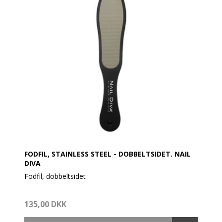
• Aloe Vera: Beroliger irritation og genskaber
komforten i huden
Sådan anvendes produktet
• Ryst flasken grundigt før brug
• Hold flasken oprejst og påfør en valnøddestor
mængde på rene, tørre fødder
• Massér ind i hæle og udsatte områder, indtil
produktet er absorberet
• Anvendes 1–2 gange dagligt for bedste resultat.
FODFIL, STAINLESS STEEL - DOBBELTSIDET. NAIL
DIVA
Fodfil, dobbeltsidet
Materiale: rustfrit stål.
135,00 DKK
Anvendelse: