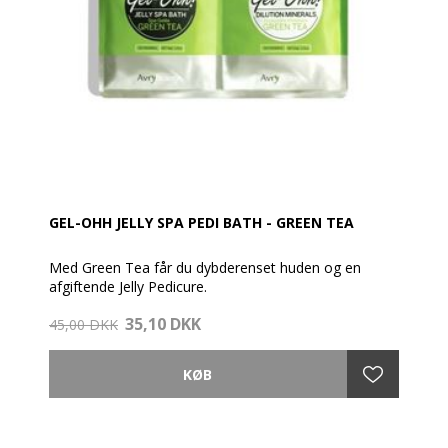
GEL-OHH JELLY SPA PEDI BATH - GREEN TEA
Med Green Tea får du dybderenset huden og en
afgiftende Jelly Pedicure.
Den milde aroma fra Green Tea puster nyt liv til dine
35,10 DKK
sanser.
45,00 DKK
AvryBeauty Gel-Ohh Jelly Spa er den ultimative Spa-
pedicure oplevelse ved hjælp af varmeterapi, hvor
vandet holdes varmt i fem gange længere tid end
normalt.
En super behagelig spa-oplevelse, som lindrer trætte
og ømme fødder.