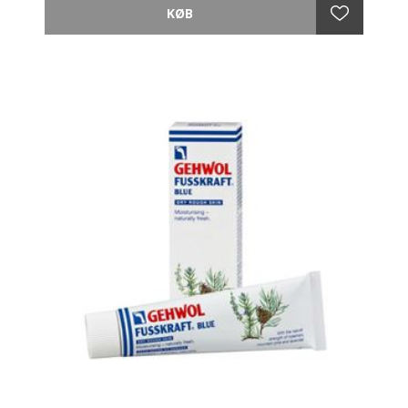
Kvalitets fodfil af stainless steel til pedicure
behandlinger med en grov og medium side. Fjerner
nemt hård og tør hud på hæle. Den grove side
anbefales til meget hård hud. Medium siden anvendes
til at slutte af med, så man får en fin og blød
overflade. Kan også anvendes hvis der ikke er så
meget hård hud.
Rustfrit stål til hygiejnisk brug - let at skylle og
desinficere.