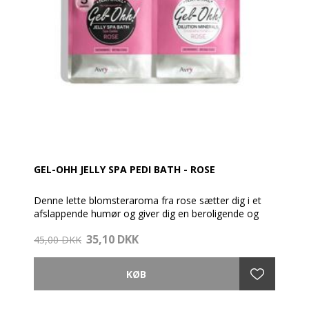
Tilføj pakke nr. 1 i 5 liter varmt vand, og det vil
forvandle sig til skøn gelé (slush Ice) med det samme.
Når man ønsker at afslutte fodbadet skal tilføjes
pakke nr. 2 i badet, for at opløse geléen. Så simpelt.
BEMÆRK: Tænd ikke spabadet eller drænet, før det er
helt fortyndet!
GEL-OHH JELLY SPA PEDI BATH - ROSE
Denne lette blomsteraroma fra rose sætter dig i et
afslappende humør og giver dig en beroligende og
behagelig Jelly-spa pedicure.
35,10 DKK
45,00 DKK
AvryBeauty Gel-Ohh Jelly Spa er den ultimative Spa-
pedicure oplevelse ved hjælp af varmeterapi, hvor
vandet holdes varmt i fem gange længere tid end
normalt.
En super behagelig spa-oplevelse, som lindrer trætte