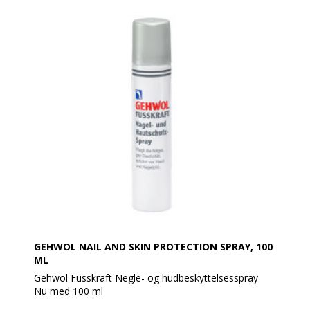
Hudens blodcirkulation forbedres og den forbedredes
til den efterfølgende pleje.
Det er nemmest at anvende peelingen i brusebadet.
Gør huden godt fugtig, påfør peelingen og massér
den ind i huden. Sukkerkrystallerne løsner de grove
hudskæl og bambusgranulatet gemmenfører en fin
udglatning. Efter massagen skylles de resterende
peelingkerner af sammen med de løsnede hudskæl.
GEHWOL NAIL AND SKIN PROTECTION SPRAY, 100
ML
Gehwol Fusskraft Negle- og hudbeskyttelsesspray
Nu med 100 ml