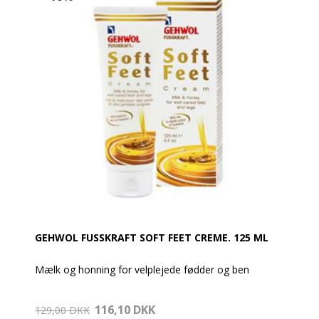
GEHWOL FUSSKRAFT SOFT FEET CREME. 125 ML
Mælk og honning for velplejede fødder og ben
Indeholder en vitaminrig avocadoloie og andre
116,10 DKK
værdifulde lipider i en blid plejende basis. En speciel,
129,00 DKK