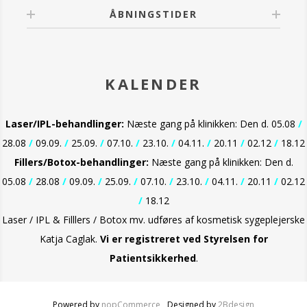
ÅBNINGSTIDER
KALENDER
Laser/IPL-behandlinger:
Næste gang på klinikken: Den d. 05.08
/
28.08
/
09.09.
/
25.09.
/
07.10.
/
23.10.
/
04.11.
/
20.11
/
02.12
/
18.12
Fillers/Botox-behandlinger:
Næste gang på klinikken: Den d.
05.08
/
28.08
/
09.09.
/
25.09.
/
07.10.
/
23.10.
/
04.11.
/
20.11
/
02.12
/
18.12
Laser / IPL & Filllers / Botox mv. udføres af kosmetisk sygeplejerske
Katja Caglak.
Vi er
registreret ved Styrelsen for
Patientsikkerhed
.
Powered by
nopCommerce
Designed by
2Bdesign