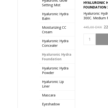
Hyaluronic Glow
HYALURONIC 
Setting Mist
FOUNDATION 
FAIR-C
Hyaluronic Hyd
Hyaluronic Hydra
300C. Medium F
Balm
22
En plejende fo
445,00 DKK
Moisturizing CC
30, der beskytt
Cream
UV-skader. Den
Hyaluronic Hydra
af hyaluronsyre
Concealer
at give øjeblikk
fordele.
Hyaluronic Hydra
Foundation
Er med en inno
skaber en fejlfr
Hyaluronic Hydra
teint. Den komb
Powder
hudtilpasningst
kontrollere glan
Hyaluronic Lip
langvarig hudfo
Liner
med automatisk
lysglødende pig
Mascara
i en vegansk fo
Eyeshadow
Hydra Foundati