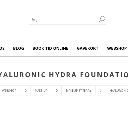
DS
BLOG
BOOK TID ONLINE
GAVEKORT
WEBSHOP
YALURONIC HYDRA FOUNDATI
WEBSHOP
MAKE-UP
MAKEUP BY TERRY
HYALURONI