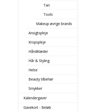
vægtløs flydend
Tan
gør det muligt f
den dækning p
Tools
ønsker. Fra en na
dækning til en 
Makeup øvrige brands
dækning, kan du
efter behov.
Ansigtspleje
ANVENDELSE:
Kropspleje
Er med en genia
sikrer en præcis
Håndklæder
dråber for let 
for medium dæk
Hår & Styling
dråber for fuld
Påfør din foun
Helse
fingerspidserne
Tool-Expert Bru
Beauty tilbehør
ansigtets midte
Smykker
Kalendergaver
Gavekort - Beløb