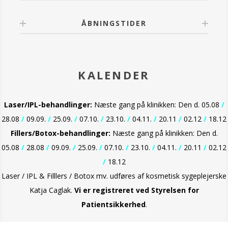
ÅBNINGSTIDER
KALENDER
Laser/IPL-behandlinger:
Næste gang på klinikken: Den d. 05.08
/
28.08
/
09.09.
/
25.09.
/
07.10.
/
23.10.
/
04.11.
/
20.11
/
02.12
/
18.12
Fillers/Botox-behandlinger:
Næste gang på klinikken: Den d.
05.08
/
28.08
/
09.09.
/
25.09.
/
07.10.
/
23.10.
/
04.11.
/
20.11
/
02.12
/
18.12
Laser / IPL & Filllers / Botox mv. udføres af kosmetisk sygeplejerske
Katja Caglak.
Vi er
registreret ved Styrelsen for
Patientsikkerhed
.