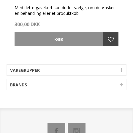
Med dette gavekort kan du frit vælge, om du ønsker
en behandling eller et produktkøb.
300,00 DKK
Gavekortet pakkes fint ind med brochure og en
cremeprøve.
Så vidt muligt afsendes gavekortet samme dag som
bestillingen er modtaget - dog før kl. 14
VAREGRUPPER
BRANDS