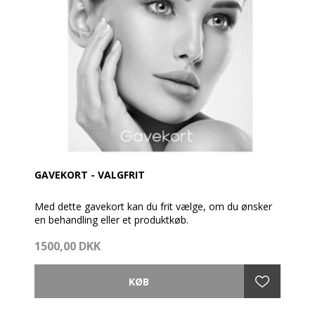
GAVEKORT - VALGFRIT
Med dette gavekort kan du frit vælge, om du ønsker
en behandling eller et produktkøb.
1500,00 DKK
Gavekortet pakkes fint ind med brochure og en
cremeprøve.
Så vidt muligt afsendes gavekortet samme dag som
bestillingen er modtaget - dog før kl. 14