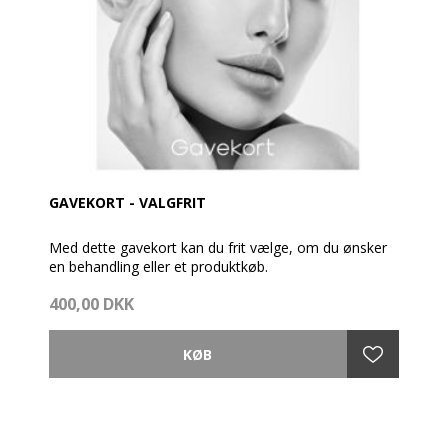
GAVEKORT - VALGFRIT
Med dette gavekort kan du frit vælge, om du ønsker
en behandling eller et produktkøb.
400,00 DKK
Gavekortet pakkes fint ind med brochure og en
cremeprøve.
Så vidt muligt afsendes gavekortet samme dag som
bestillingen er modtaget - dog før kl. 14