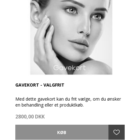
GAVEKORT - VALGFRIT
Med dette gavekort kan du frit vælge, om du ønsker
en behandling eller et produktkøb.
2800,00 DKK
Gavekortet pakkes fint ind med brochure og en
cremeprøve.
Så vidt muligt afsendes gavekortet samme dag som
bestillingen er modtaget - dog før kl. 14