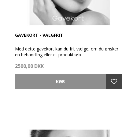
GAVEKORT - VALGFRIT
Med dette gavekort kan du frit vælge, om du ønsker
en behandling eller et produktkøb.
2500,00 DKK
Gavekortet pakkes fint ind med brochure og en
cremeprøve.
Så vidt muligt afsendes gavekortet samme dag som
bestillingen er modtaget - dog før kl. 14e.