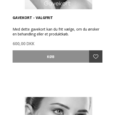
GAVEKORT - VALGFRIT
Med dette gavekort kan du frit vælge, om du ønsker
en behandling eller et produktkøb.
600,00 DKK
Gavekortet pakkes fint ind med prisliste og
Gavekortet pakkes fint ind med brochure og en
cremeprøve.
Så vidt muligt afsendes gavekortet samme dag som
bestillingen er modtaget - dog før kl. 14