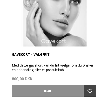
GAVEKORT - VALGFRIT
Med dette gavekort kan du frit vælge, om du ønsker
en behandling eller et produktkøb.
800,00 DKK
Gavekortet pakkes fint ind med brochure og en
cremeprøve.
Så vidt muligt afsendes gavekortet samme dag som
bestillingen er modtaget - dog før kl. 14