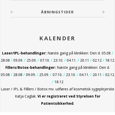
ÅBNINGSTIDER
KALENDER
Laser/IPL-behandlinger:
Næste gang på klinikken: Den d. 05.08
/
28.08
/
09.09.
/
25.09.
/
07.10.
/
23.10.
/
04.11.
/
20.11
/
02.12
/
18.12
Fillers/Botox-behandlinger:
Næste gang på klinikken: Den d.
05.08
/
28.08
/
09.09.
/
25.09.
/
07.10.
/
23.10.
/
04.11.
/
20.11
/
02.12
/
18.12
Laser / IPL & Filllers / Botox mv. udføres af kosmetisk sygeplejerske
Katja Caglak.
Vi er
registreret ved Styrelsen for
Patientsikkerhed
.