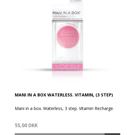
MANI IN A BOX WATERLESS. VITAMIN, (3 STEP)
Mani in a box. Waterless, 3 step. Vitamin Recharge.
Den reneste og mest hygiejniske spa manicure
55,00 DKK
løsning. Er beriget med ingredienser som giver
hænderne den næring som der er brug for. Hvert