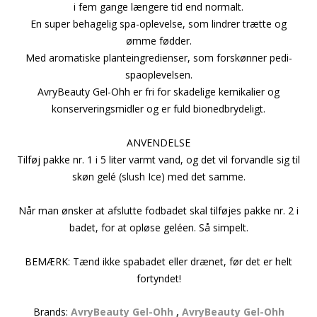
i fem gange længere tid end normalt.
En super behagelig spa-oplevelse, som lindrer trætte og
ømme fødder.
Med aromatiske planteingredienser, som forskønner pedi-
spaoplevelsen.
AvryBeauty Gel-Ohh er fri for skadelige kemikalier og
konserveringsmidler og er fuld bionedbrydeligt.
ANVENDELSE
Tilføj pakke nr. 1 i 5 liter varmt vand, og det vil forvandle sig til
skøn gelé (slush Ice) med det samme.
Når man ønsker at afslutte fodbadet skal tilføjes pakke nr. 2 i
badet, for at opløse geléen. Så simpelt.
BEMÆRK: Tænd ikke spabadet eller drænet, før det er helt
fortyndet!
Brands:
AvryBeauty Gel-Ohh
,
AvryBeauty Gel-Ohh