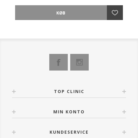
AvryBeauty Gel-Ohh Jelly Spa er den ultimative Spa-
pedicure oplevelse ved hjælp af varmeterapi, hvor
vandet holdes varmt i fem gange længere tid end
normalt.
En super behagelig spa-oplevelse, som lindrer trætte
og ømme fødder.
Med aromatiske planteingredienser, som forskønner
pedi-spaoplevelsen.
AvryBeauty Gel-Ohh er fri for skadelige kemikalier og
konserveringsmidler og er fuld bionedbrydeligt.
ANVENDELSE
Tilføj pakke nr. 1 i 5 liter varmt vand, og det vil
forvandle sig til skøn gelé (slush Ice) med det samme.
TOP CLINIC
Når man ønsker at afslutte fodbadet skal tilføjes
pakke nr. 2 i badet, for at opløse geléen. Så simpelt.
MIN KONTO
BEMÆRK: Tænd ikke spabadet eller drænet, før det er
helt fortyndet!
KUNDESERVICE