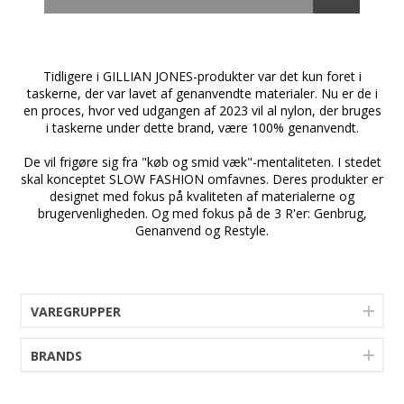
under design og produktion.
Toilettasken er yderst praktisk, da den kan tilpasses i
størrelse afhængigt af, hvor meget du putter i den.
Tidligere i GILLIAN JONES-produkter var det kun foret i
Den er designet med en minimalistisk æstetik og
taskerne, der var lavet af genanvendte materialer. Nu er de i
undgår unødvendig polstring, hvilket gør den let at
en proces, hvor ved udgangen af 2023 vil al nylon, der bruges
pakke.
i taskerne under dette brand, være 100% genanvendt.
Kantbåndet i PU (polyurethan) sikrer, at tasken holder
a
sin form og er nem at rengøre med en fugtig klud.
De vil frigøre sig fra "køb og smid væk"-mentaliteten. I stedet
skal konceptet SLOW FASHION omfavnes. Deres produkter er
Denne alsidige toilettaske er super til at opbevare
designet med fokus på kvaliteten af materialerne og
dine makeup- og skønhedsprodukter. Takket være sin
brugervenligheden. Og med fokus på de 3 R'er: Genbrug,
højde og størrelse er den også ideel til opbevaring af
Genanvend og Restyle.
produkter som hårspray eller glattejern.
Indvendigt i toilettasken finder du en praktisk
lynlåslomme, der er perfekt til opbevaring af små
genstande. Den store lynlåsvedhæng gør det let at
VAREGRUPPER
åbne tasken.
BRANDS