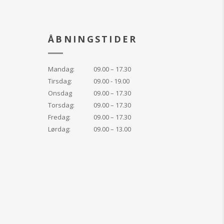
d umiddelbart efter
den er på plads
ÅBNINGSTIDER
linje uændret i lang
ed Biphasic
keupfjerner.
Mandag:
09.00 – 17.30
Tirsdag:
09.00 - 19.00
Onsdag
09.00 – 17.30
Torsdag:
09.00 – 17.30
Fredag:
09.00 – 17.30
Lørdag:
09.00 – 13.00