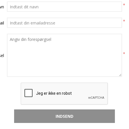
*
avn
*
ail
*
el