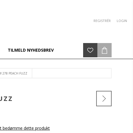
REGISTRÉR
LOGIN
TILMELD NYHEDSBREV
W 278 PEACH FUZZ
UZZ
 at bedømme dette produkt