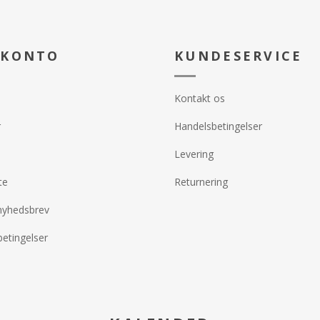
ed EVAGARDEN
nr. 18 før øjenskyggen påføres.
rvietten.
Den kan også bruges inde i øjet.
Anvendelse:
Nem at tone u
 KONTO
KUNDESERVICE
påføring. Når 
forbliver dens 
tid. Fjernes m
EVAGARDEN ma
Kontakt os
r
Handelsbetingelser
Levering
te
Returnering
nyhedsbrev
etingelser