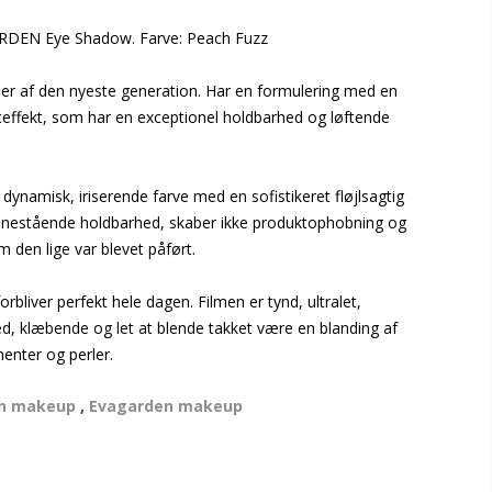
RDEN Eye Shadow. Farve: Peach Fuzz
r af den nyeste generation. Har en formulering med en
ceffekt, som har en exceptionel holdbarhed og løftende
dynamisk, iriserende farve med en sofistikeret fløjlsagtig
 enestående holdbarhed, skaber ikke produktophobning og
m den lige var blevet påført.
orbliver perfekt hele dagen. Filmen er tynd, ultralet,
ved, klæbende og let at blende takket være en blanding af
enter og perler.
n makeup
,
Evagarden makeup