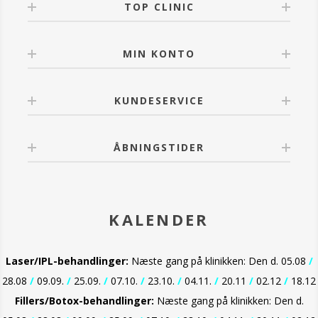
TOP CLINIC
OBS. Skyl straks med rigeligt vand ved kontakt med
øjnene.
MIN KONTO
KUNDESERVICE
ÅBNINGSTIDER
KALENDER
Laser/IPL-behandlinger:
Næste gang på klinikken: Den d. 05.08
/
28.08
/
09.09.
/
25.09.
/
07.10.
/
23.10.
/
04.11.
/
20.11
/
02.12
/
18.12
Fillers/Botox-behandlinger:
Næste gang på klinikken: Den d.