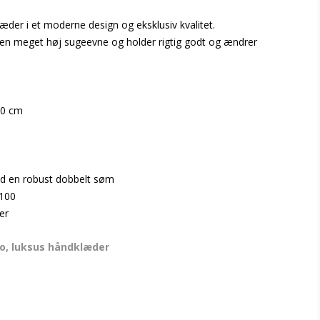
æder i et moderne design og eksklusiv kvalitet.
en meget høj sugeevne og holder rigtig godt og ændrer
:
00 cm
ed en robust dobbelt søm
 100
er
go, luksus håndklæder