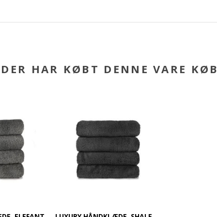
DER HAR KØBT DENNE VARE KØ
DE, ELEFANT
LUXURY HÅNDKLÆDE, SHALE.