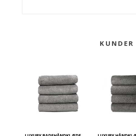
KUNDER 
LUXURY BADEHÅNDKLÆDE,
LUXURY HÅNDKLÆ