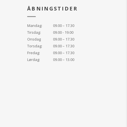
og næsten alle
de rynker omkring
ÅBNINGSTIDER
kan elimineres.
orynget, rynkefri
 glat og fast hud.
Mandag:
09.00 – 17.30
Tirsdag:
09.00 - 19.00
Onsdag
09.00 – 17.30
r indeholder olier,
faler, at det
Torsdag:
09.00 – 17.30
ten ved forsigtigt
Fredag:
09.00 – 17.30
t ind omkring øjne
Lørdag:
09.00 – 13.00
 det er helt
t anvendes altid
e af makeup og
 så produktet
ænge ind i huden.
tter bliver dit ansigt
ynker, hvilket giver
udseende med færre
g.
t 100% naturlige
er iblandt en