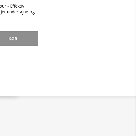
ur - Effektiv
injer under øjne og
en.
siden startede
uxury’s laboratorie
rojekt. Deres
 udvikle en
, som kunne
små rynker
aldring, der omgiver
erne.
ur er resultatet af
boratoriet og er en
 utallige nye
 danner
r, der genererer
ative og ultimative
 i ikke-invasiv
der reduceres poser