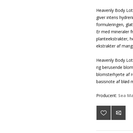
Heavenly Body Loti
giver intens hydrerin
formuleringen, glat
Er med mineraler 
planteekstrakter, h
ekstrakter af mang
Heavenly Body Lotio
rig berusende bloms
blomsterhjerte af r
basisnote af blød 
Producent:
Sea Ma