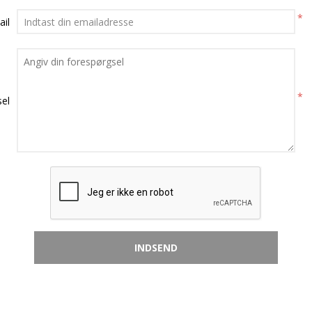
*
ail
*
el