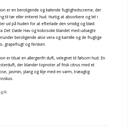
on er en beroligende og kølende fugtighedscreme, der
g til tør eller irriteret hud. Hurtig at absorbere og let i
ter ud på huden for at efterlade den smidig og blød.
fra Det Døde Hav og kokosolie blandet med udsøgte
erunder beroligende aloe vera og kamille og de frugtige
o, grapefrugt og fersken.
n er tilsat en allergenfri duft, velegnet til følsom hud. En
terduft, der blander topnoter af frisk citrus med et
ose, jasmin, ylang og lilje med en varm, træagtig
moskus.
gik