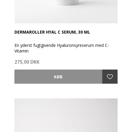
DERMAROLLER HYAL C SERUM, 30 ML
En yderst fugtgivende Hyaluronsyreserum med C-
Vitamin
I kombination med Dermaroller behandling anbefales
275,00 DKK
denne serum som en del af din morgen rutine og
Lipopeptide om aftenen.
Kan også anvendes af dig, som blot ønsker en rigtig
god fugtserum under din creme.