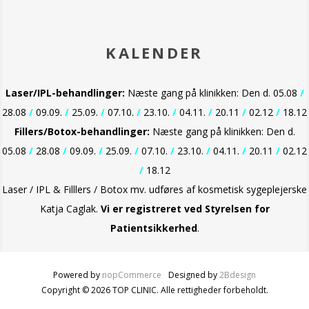
KALENDER
Laser/IPL-behandlinger:
Næste gang på klinikken: Den d. 05.08
/
28.08
/
09.09.
/
25.09.
/
07.10.
/
23.10.
/
04.11.
/
20.11
/
02.12
/
18.12
Fillers/Botox-behandlinger:
Næste gang på klinikken: Den d.
05.08
/
28.08
/
09.09.
/
25.09.
/
07.10.
/
23.10.
/
04.11.
/
20.11
/
02.12
/
18.12
Laser / IPL & Filllers / Botox mv. udføres af kosmetisk sygeplejerske
Katja Caglak.
Vi er
registreret ved Styrelsen for
Patientsikkerhed
.
Powered by
nopCommerce
Designed by
2Bdesign
Copyright © 2026 TOP CLINIC. Alle rettigheder forbeholdt.