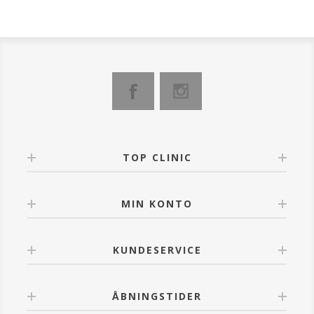
lange ultrafine mikronåle, hvilket er lige præcis nok til
at penetrere overhuden (epidermis), men for korte til
at nå de overfladiske nerveenheder i læderhuden
(dermis). Derfor er denne behandling fuldkommen
smertefri. Behandlingen giver højest en kildrende
fornemmelse.
For bedste resultat anvendes Hyaluronsyre ampuller
og Lipo Peptide Serum, samt Roller Cleaner for
renholdelsea af rullen.
TOP CLINIC
MIN KONTO
KUNDESERVICE
ÅBNINGSTIDER