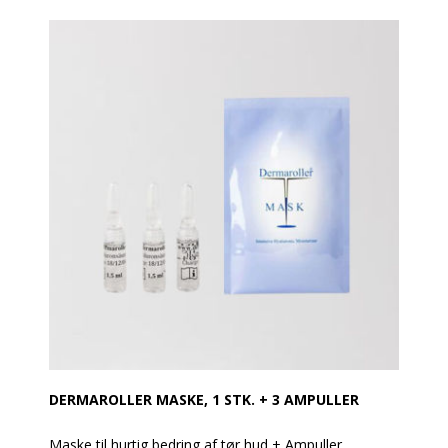
Bemærk: Kassen på billedet er med indhold af 30 stk.
ampuller.
DERMAROLLER MASKE, 1 STK. + 3 AMPULLER
Maske til hurtig bedring af tør hud + Ampuller