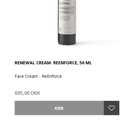
RENEWAL CREAM. REENFORCE, 50 ML
Face Cream - ReEnforce
Rebiomes naturlige ingredienser balancerer og
695,00 DKK
stimulerer hudens mikrobiom.
- Stærkt fugtgivende
- Reducerer fine linjer
- Forbedrer fastheden
Reforce ansigtsfugtighedscreme tilfører huden
langtidsvirkende fugtmætning og reducerer