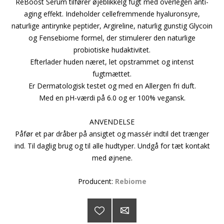
ReBoost Serum tilfører øjeblikkelg fugt med overlegen anti-
aging effekt. Indeholder cellefremmende hyaluronsyre,
naturlige antirynke peptider, Argireline, naturlig gunstig Glycoin
og Fensebiome formel, der stimulerer den naturlige
probiotiske hudaktivitet.
Efterlader huden næret, let opstrammet og intenst
fugtmættet.
Er Dermatologisk testet og med en Allergen fri duft.
Med en pH-værdi på 6.0 og er 100% vegansk.
ANVENDELSE
Påfør et par dråber på ansigtet og massér indtil det trænger
ind. Til daglig brug og til alle hudtyper. Undgå for tæt kontakt
med øjnene.
Producent:
Rebiome