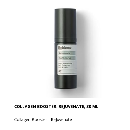
synligheden af rynker.
Indeholder en unik Fensebiome formel, som
stimulerer den naturlige probiotiske hudaktivitet. Er
beriget med en stærk cocktail af antioxidanter,
Vitamin B og E, mikroalger, anti-rynke Argireline
Peptider, et naturligt alternativ til Hyaluronsyre, Grøn
Te, Mandelolie og Arnica blomsterekstrakt.
Forbedrer hudens elasticitet, fasthed og reducerer
fine linjer.
Erterlader huden exceptionel næret og bestkyttet.
Er Dermatologissk testet og med Allergenfri frisk duft.
Med en H-værdi på 5,5 og er 100% vegansk.
ANVENDELSE
Påfør 1-2 pump af anstigtcreme til ansigt og hals.
Pøføres efter serum. Til daglig brug og til alle
hudtyper.
COLLAGEN BOOSTER. REJUVENATE, 30 ML
Collagen Booster - ReJuvenate