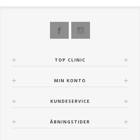
Fensebiome formel, som stimulerer den natrlige
probiotiske hudaktivitet.
Er beriget med en stærk cocktail af antioxidanter,
Vitamin E, Oliven Squalane, fordelagtige
mikroalgeaktiver, naturlige aminosyrer, Grøn te,
Mandelolie, Sheasmør og antibakteriel Nonifrugt.
Er sammensat for at øge iltforsyningen til trætte
celler og forbedrer cellefornyelse.
Forbedrer generelt hudbarrierefunktionen. Efterlader
huden glat og blød.
Er Dermatologisk testet og Allergenfri frisk duft.
TOP CLINIC
Med en p-H-værdi på 5,0 og er 100 % vegansk.
ANVENDELSE
MIN KONTO
Pøfår 1-2 pump af ansigtscreme til ansigt. Påføres
efter serum. Til daglig brug og til alle hudtyper.
KUNDESERVICE
ÅBNINGSTIDER