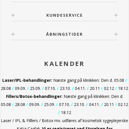
Blend of Neuro-calming Peptides modvirker rynker og
har en udglattende effekt.
Messenger Peptides plejer kollagenet, som
KUNDESERVICE
understøtter huden.
Tetrahexyldecyl Ascorbate er en stabil form af C
Vitamin, som giver antioxidantbeskyttelse.
ÅBNINGSTIDER
Collagen Blend forbedrer hudens fugtbalance.
KALENDER
Laser/IPL-behandlinger:
Næste gang på klinikken: Den d. 05.08
/
28.08
/
09.09.
/
25.09.
/
07.10.
/
23.10.
/
04.11.
/
20.11
/
02.12
/
18.12
Fillers/Botox-behandlinger:
Næste gang på klinikken: Den d.
05.08
/
28.08
/
09.09.
/
25.09.
/
07.10.
/
23.10.
/
04.11.
/
20.11
/
02.12
/
18.12
Laser / IPL & Filllers / Botox mv. udføres af kosmetisk sygeplejerske
Katja Caglak.
Vi er
registreret ved Styrelsen for