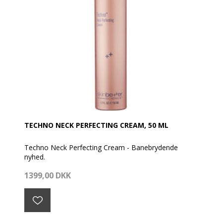
TECHNO NECK PERFECTING CREAM, 50 ML
Techno Neck Perfecting Cream - Banebrydende
nyhed.
1399,00 DKK
Designet specifikt til halsområdet. Med anvendelse af
cremen vil huden blive mere fast, slap hud på halsen
minimeres og hudstrukturen forbedres.
Cremen tilføjer huden intensiv fugt, som forbedrer
hudens smidighed og modstandsdygtighed.