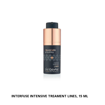
Det patenterede NOw-complex benytter kraften fra
kroppens naturlige proces til at skabe nitrogenoxid
(OX), som er med til synligt at forbedre aldrende hud
på hals og decolleté.
FORDELE
- Styrker og opstrammer den følsomme og tynde hud
på hals og decollete
- Forbedrer udseendet af slap hud
- Giver en ergifyldt hud, som ser mere levende ud
- Fugtgivende formulering, som blødgører og
forbedrer strukturen, hvilket øger hudens smidighed
- Forbedrer hudens egen antioxidant beskyttelse
ANVENDELSE
Påfør et tyndt lag på hals og decolleté. Boost
effekten om aftenen ved at påføre AlphaRet
Overnight Cream. Husk altid at beskytte med
solprodukter i løbet af dagen for at opnå det bedste
resultat.
INTERFUSE INTENSIVE TREAMENT LINES, 15 ML