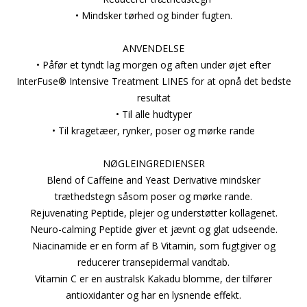
• Mindsker tørhed og binder fugten.
ANVENDELSE
• Påfør et tyndt lag morgen og aften under øjet efter
InterFuse® Intensive Treatment LINES for at opnå det bedste
resultat
• Til alle hudtyper
• Til kragetæer, rynker, poser og mørke rande
NØGLEINGREDIENSER
Blend of Caffeine and Yeast Derivative mindsker
træthedstegn såsom poser og mørke rande.
Rejuvenating Peptide, plejer og understøtter kollagenet.
Neuro-calming Peptide giver et jævnt og glat udseende.
Niacinamide er en form af B Vitamin, som fugtgiver og
reducerer transepidermal vandtab.
Vitamin C er en australsk Kakadu blomme, der tilfører
antioxidanter og har en lysnende effekt.