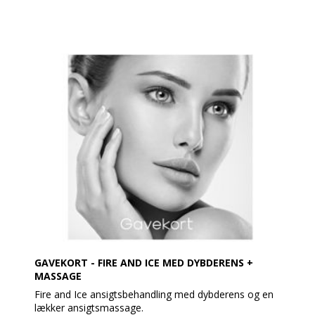
Resurfacing Masque. En blødgørende balm efterfulgt
af dybderens eller en dejlig massage af ansigt, nakke
og skuldre.
Dernæst Rejuvenating Masque. Afsluttes med serum
og beskyttende creme
Gavekortet pakkes fint ind med brochure og en
cremeprøve.
Så vidt muligt afsendes gavekortet samme dag som
bestillingen er modtaget - dog før kl. 14
GAVEKORT - FIRE AND ICE MED DYBDERENS +
MASSAGE
Fire and Ice ansigtsbehandling med dybderens og en
lækker ansigtsmassage.