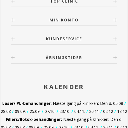
TOP CLINIC
MIN KONTO
KUNDESERVICE
ÅBNINGSTIDER
KALENDER
Laser/IPL-behandlinger:
Næste gang på klinikken: Den d. 05.08
/
28.08
/
09.09.
/
25.09.
/
07.10.
/
23.10.
/
04.11.
/
20.11
/
02.12
/
18.12
Fillers/Botox-behandlinger:
Næste gang på klinikken: Den d.
05.08
/
28.08
/
09.09.
/
25.09.
/
07.10.
/
23.10.
/
04.11.
/
20.11
/
02.12