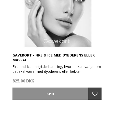
GAVEKORT - FIRE & ICE MED DYBDERENS ELLER
MASSAGE
Fire and Ice ansigtsbehandling, hvor du kan vælge om
det skal være med dybderens eller lækker
ansigtsmassage.
825,00 DKK
Behandlingen er designet til forny hudens overflade,
reducere fine linjer og rynker, udglatte og fremme
cellefornyelsen.
I behandlingen indgår to terapeutiske masker, som
dybderenser porerne og genskaber en sund hud.
Er med en effektiv afrens, en pensling med Intensive