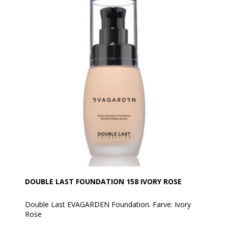
Anvendelse:
Påfør på kindbenene med EVAGARDEN Blusher
Angular Brush n°28, skygger for hulheden af kinderne
eller følg modens trend.
DOUBLE LAST FOUNDATION 158 IVORY ROSE
Double Last EVAGARDEN Foundation. Farve: Ivory
Rose
Overgår alle forventninger!