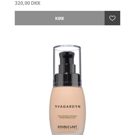
320,00 DKK
Det er en perfekt blanding af pleje, dækning og
lethed, der opfylder alle behov for komfort og meget
lang levetid. For fejlfri og beskyttet hud hele dagen
lang.
Double Last foundationen er formuleret med en
eksklusiv teknologi, der kombinerer ekstrem
holdbarhed, en cremet og delikat tekstur og en utrolig
let, naturlig og lysende høj dækkeevne.
Aldrig før er en foundation blevet set så stærkt
dækkende med en så subtil og behagelig tekstur.
Double Last foundationen tilbyder også fremragende
fugtbestandighed, hvilket gør den ideel til alle
vejrforhold. Det mikroniserede titanium og andre
mineraler behandlet med innovative teknologier
garanterer beskyttelse mod solens stråler.
Fordele:
- Ekstrem holdbarhed
- Cremet og delikat tekstur
- Let, naturlig og lysende dækkeevne