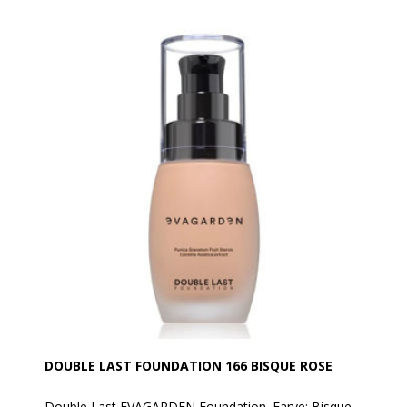
Double Last foundationen er formuleret med en
eksklusiv teknologi, der kombinerer ekstrem
holdbarhed, en cremet og delikat tekstur og en utrolig
let, naturlig og lysende høj dækkeevne.
Aldrig før er en foundation blevet set så stærkt
dækkende med en så subtil og behagelig tekstur.
Double Last foundationen tilbyder også fremragende
fugtbestandighed, hvilket gør den ideel til alle
vejrforhold. Det mikroniserede titanium og andre
mineraler behandlet med innovative teknologier
garanterer beskyttelse mod solens stråler.
Fordele:
- Ekstrem holdbarhed
- Cremet og delikat tekstur
- Let, naturlig og lysende dækkeevne
- Fugtbestandig
- Beskyttelse mod solens stråler
DOUBLE LAST FOUNDATION 166 BISQUE ROSE
Anvendelse:
Den kan påføres med EVAGARDEN latex svampe eller
Double Last EVAGARDEN Foundation. Farve: Bisque