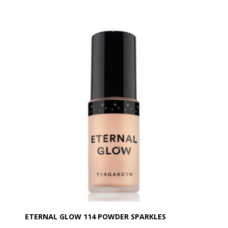
tangekstrakt danner et unikt kompleks af aktive
ingredienser, der er i stand til at skabe en øjeblikkeligt
synlig opstrammende effekt, danne en beskyttende
barriere for at bevare hudens fugtighed og virke i
dybden for en anti-aging, langvarig opstrammende
effekt.
Hurtigt absorberet af alle hudtyper, vil det være et
essentielt eliksir for øjeblikkeligt synlige og langvarige
resultater.
Anvendelse:
Påfør morgen og aften på renset hud. Den påføres
ansigtet med fingrene eller med EVAGARDEN
Foundation Brush n°24.
ETERNAL GLOW 114 POWDER SPARKLES