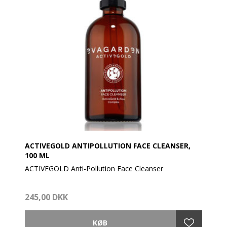
ACTIVEGOLD ANTIPOLLUTION FACE CLEANSER,
100 ML
ACTIVEGOLD Anti-Pollution Face Cleanser
Fjerner rester af makeup og andre partikler, som
245,00 DKK
ophobes på huden i løbet af dagen, samtidig med at
hudens balance bevares takket være nedbrydelige,
plantebaserede overfladeaktive stoffer.