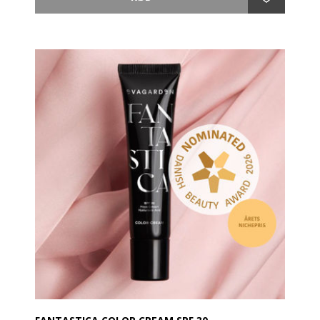
Pudderens ekstreme blødhed giver ansigtet et mat og
glat udseende, på samme tid lysende og naturligt,
hvilket definerer makeuppen uden at tynge den og
gør ansigtshuden ensartet og naturlig.
Den praktiske beholder er udstyret med et elastisk
net, som sikrer en ideel dosering af produktet.
Anvendelse:
Et let tryk med pudderpusten (eller med
specialbørsten) på det elastiske net er nok til at tage
den rigtige mængde produkt og undgå unødvendige
udskejelser og spild.
Tap let på din hånd for at fjerne overskydende
produkt og påfør på ansigtet med let tryk.
Anvend den ovenpå alle typer af foundation for at
fikserer din make-up. Den kombinerer komfort og
naturlig effekt.
Kan også anvendes før en bronzing pulver.