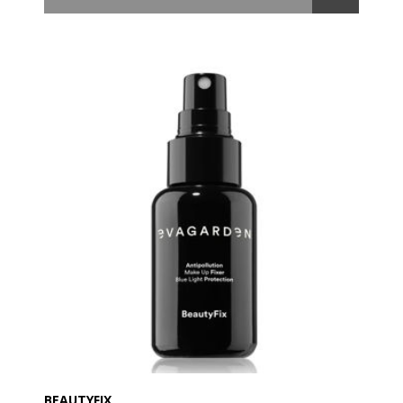
Huden bliver straks ren og blød, og din teint får en
strålende glød. Den gel-lignende tekstur forvandles
ved kontakt med vand til et fint, cremet skum, der
sikrer en effektiv og skånsom rensning.
Grapefrugt- og figen-duften gør vores cleanser unik
og perfekt som starten på din skønhedsrutine.
Er velegnet til alle hudtyper. Med ACTIVEGOLD og
ALOE COMPLEX, i alt otte nyudviklede aktive
ingredienser samlet i ét produkt, med fugtgivende,
beroligende, nærende og anti-forurenende
egenskaber. Et effektivt og blidt renseprodukt – første
skridt mod en optimal skønhedsrutine!
Anvendelse:
Morgen og aften påføres en lille mængde sammen
med lidt vand eller direkte på en fugtig hud. Afrens
med blide bevægelser og skyl af med vand.
BEAUTYFIX