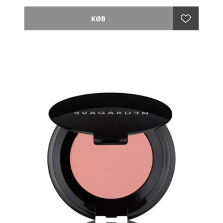
udefinerlig og lysende finish. Giver et superflot
resultat.
Let blandbar og langtidsholdbar. Anvend det for at
forme ansigtet og for at skabe det perfekte kindben
med en ekstrem naturlig effekt.
Anvendelse:
Påfør på kindbenene med EVAGARDEN Blusher
Angular Brush n°28, skygger for hulheden af kinderne
eller følg modens trend.