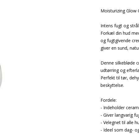
Moisturizing Glow
Intens fugt og str
Forkæl din hud me
og fugtgivende cre
giver en sund, natur
Denne silkebløde c
udtørring og efter
Perfekt til tør, deh
beskyttelse.
Fordele:
- Indeholder cerami
- Giver langvarig f
- Velegnet til alle 
- Ideel som dag- 