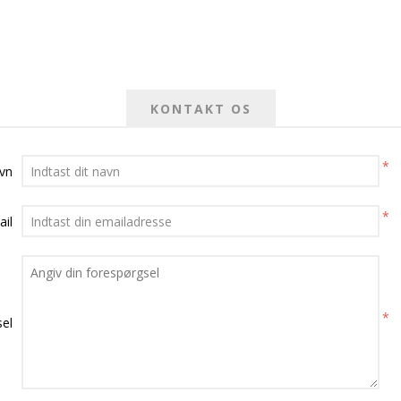
KONTAKT OS
*
avn
*
ail
*
el