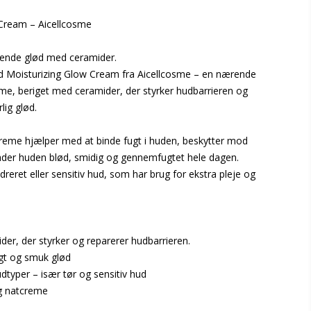
 Cream – Aicellcosme
ålende glød med ceramider.
d Moisturizing Glow Cream fra Aicellcosme – en nærende
me, beriget med ceramider, der styrker hudbarrieren og
lig glød.
reme hjælper med at binde fugt i huden, beskytter mod
lader huden blød, smidig og gennemfugtet hele dagen.
ydreret eller sensitiv hud, som har brug for ekstra pleje og
der, der styrker og reparerer hudbarrieren.
ugt og smuk glød
hudtyper – især tør og sensitiv hud
og natcreme