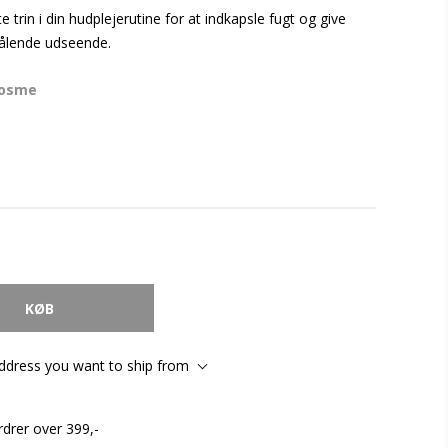
 trin i din hudplejerutine for at indkapsle fugt og give
rålende udseende.
cosme
address you want to ship from
rdrer over 399,-