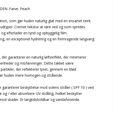
DEN. Farve: Peach
ion, som gør huden naturlig glat med en ensartet teint.
e hudtyper. Cremet tekstur at røre ved og som spredes
 og efterlader en tynd og opbyggelig film.
ng, en exceptionel hydrering og en fremragende langvarig
, der garanterer en naturlig løfteeffekt, der minimerer
nheder og misfarvninger. Dette takket være
 partikler, der reflekterer lyset, gennem en blød
gør huden mere homogen og strålende.
e garanterer beskyttelse mod solens stråler ( SPF 10 ) ved
e og / eller absorbere UV-stråling, hvilket beskytter
od skader. Er langtidsholdbar og vandafvisende.