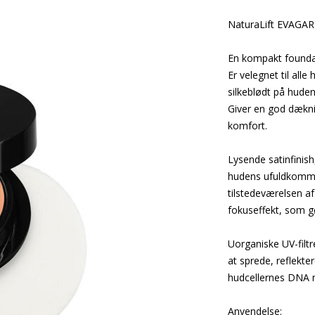
NaturaLift EVAGAR
En kompakt foundat
Er velegnet til all
silkeblødt på huden
Giver en god dækni
komfort.
Lysende satinfinish
hudens ufuldkomme
tilstedeværelsen af
fokuseffekt, som 
Uorganiske UV-filtr
at sprede, reflekter
hudcellernes DNA m
Anvendelse: