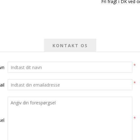
Fri fragt i DK ved o
KONTAKT OS
*
avn
*
ail
*
el