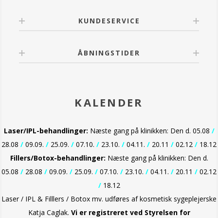
KUNDESERVICE
ÅBNINGSTIDER
KALENDER
Laser/IPL-behandlinger:
Næste gang på klinikken: Den d. 05.08
/
28.08
/
09.09.
/
25.09.
/
07.10.
/
23.10.
/
04.11.
/
20.11
/
02.12
/
18.12
Fillers/Botox-behandlinger:
Næste gang på klinikken: Den d.
05.08
/
28.08
/
09.09.
/
25.09.
/
07.10.
/
23.10.
/
04.11.
/
20.11
/
02.12
/
18.12
Laser / IPL & Filllers / Botox mv. udføres af kosmetisk sygeplejerske
Katja Caglak.
Vi er
registreret ved Styrelsen for