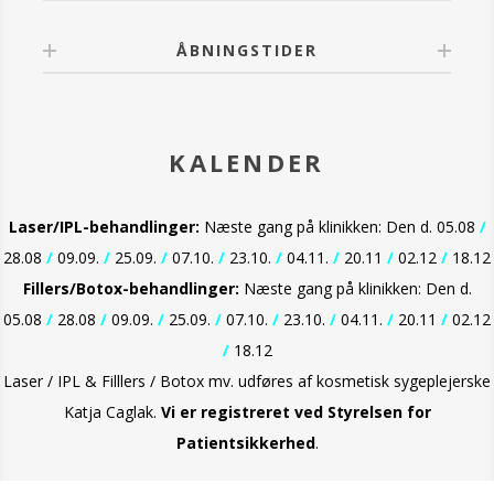
ÅBNINGSTIDER
KALENDER
Laser/IPL-behandlinger:
Næste gang på klinikken: Den d. 05.08
/
28.08
/
09.09.
/
25.09.
/
07.10.
/
23.10.
/
04.11.
/
20.11
/
02.12
/
18.12
Fillers/Botox-behandlinger:
Næste gang på klinikken: Den d.
05.08
/
28.08
/
09.09.
/
25.09.
/
07.10.
/
23.10.
/
04.11.
/
20.11
/
02.12
/
18.12
Laser / IPL & Filllers / Botox mv. udføres af kosmetisk sygeplejerske
Katja Caglak.
Vi er
registreret ved Styrelsen for
Patientsikkerhed
.