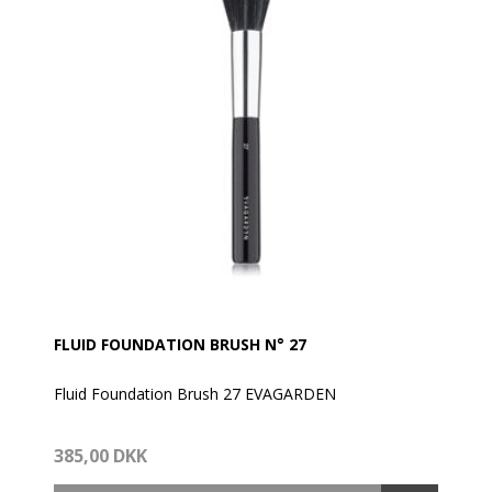
FLUID FOUNDATION BRUSH N° 27
Fluid Foundation Brush 27 EVAGARDEN
Med dobbeltfiber og er specielt designet til en perfekt
385,00 DKK
påføring af creme/flydende foundation takket være
en enkelt kombination af dobbeltfiber i innovativt