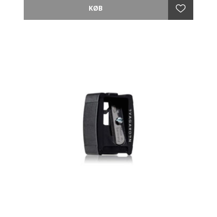
højtydende syntetisk hår, som ikke absorberer
produktet.
Frigiver produktet fuldstændigt på huden og
garanterer en præcis og ensartet anvendelse. Til en
højtydende applikation.