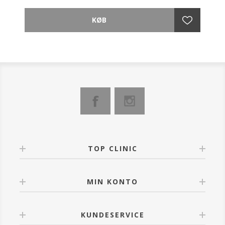
Den indeholder et kompleks af aktive ingredienser,
kaldet Sym3D, for en ekstraordinær buttet (volumen)
og antioxidant effekt, som minimerer læbernes linjer
og små rynker.
Den klistrer ikke og smelter på læberne med et
opbyggeligt og langtidsholdbart resultat.
Den kan påføres direkte på læberne med sin
applikator eller med EVAGARDEN Lip Brush n°3. Kan
bruges alene på læberne eller oven på læbestift for at
tilføje dimension og volumen til læber
TOP CLINIC
MIN KONTO
KUNDESERVICE