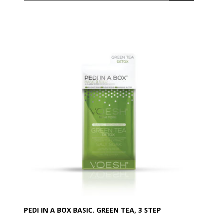
Her kan du udføre en virkelig skøn manicure med
optimal pleje af dine hænder. Er det perfekte valg til
at genopfriske huden på de trætte hænder
Med dette kit er det ”Detox time”; er med indhold af
grøn the ekstrakt, som er anti-bakterielt. Desuden
med antioxidanter, som samtidig mindsker graden af
skader forårsaget af stråler fra de frie radikaler, der
kan medvirke til at give en tør og rynket hud.
Det dufter godt og er let exfolierende. Hænderne
bliver dejlig mættet med fugt og næring.
Kittet indeholder:
- Sukker peeling
- Muddermaske
- Massagecreme
Anvendelse:
Trin 1: Sukkerscrub: Fugt huden med vand og massér
sukkerskrubbe på hænder og underarme for forsigtigt
at eksfoliere. Tør af med et fugtigt håndklæde eller
skyl grundigt med lunkent vand og dup huden tør.
PEDI IN A BOX BASIC. GREEN TEA, 3 STEP
Trin 2: Muddermaske: Påfør masken på hænder og