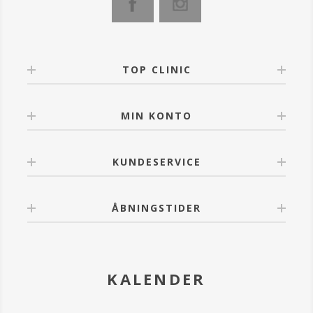
Detaljer:
Den reneste og mest hygiejniske spa pedicure løsning
Beriget med vigtige ingredienser til at give fødderne
den ernæring de har brug for.
Hvert produkt er individuelt pakket med den rigtige
mængde for en enkelt pedicure.
TOP CLINIC
MIN KONTO
KUNDESERVICE
ÅBNINGSTIDER
KALENDER