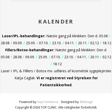
KALENDER
Laser/IPL-behandlinger:
Næste gang på klinikken: Den d. 05.08
/
28.08
/
09.09.
/
25.09.
/
07.10.
/
23.10.
/
04.11.
/
20.11
/
02.12
/
18.12
Fillers/Botox-behandlinger:
Næste gang på klinikken: Den d.
05.08
/
28.08
/
09.09.
/
25.09.
/
07.10.
/
23.10.
/
04.11.
/
20.11
/
02.12
/
18.12
Laser / IPL & Filllers / Botox mv. udføres af kosmetisk sygeplejerske
Katja Caglak.
Vi er
registreret ved Styrelsen for
Patientsikkerhed
.
Powered by
nopCommerce
Designed by
2Bdesign
Copyright © 2026 TOP CLINIC. Alle rettigheder forbeholdt.