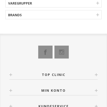
hud's naturlige glød og skaber en fejlfri hudtone for et
VAREGRUPPER
sundt og naturligt udseende. Den fine og bløde
pudderstruktur gør påføringen let og bygbar, samtidig
med at sikre, at din makeup holder hele dagen.
BRANDS
TOP CLINIC
MIN KONTO
KUNDESERVICE