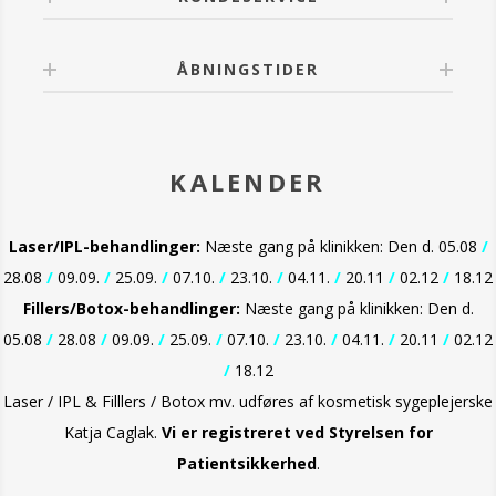
ÅBNINGSTIDER
KALENDER
Laser/IPL-behandlinger:
Næste gang på klinikken: Den d. 05.08
/
28.08
/
09.09.
/
25.09.
/
07.10.
/
23.10.
/
04.11.
/
20.11
/
02.12
/
18.12
Fillers/Botox-behandlinger:
Næste gang på klinikken: Den d.
05.08
/
28.08
/
09.09.
/
25.09.
/
07.10.
/
23.10.
/
04.11.
/
20.11
/
02.12
/
18.12
Laser / IPL & Filllers / Botox mv. udføres af kosmetisk sygeplejerske
Katja Caglak.
Vi er
registreret ved Styrelsen for
Patientsikkerhed
.